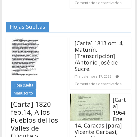
[Carta] 1813 oct. 4,
Maturín,
[Transcripción]
/Antonio José de
Sucre.
noviembre 17, 2025
Comentarios desactivados
Hoja suelta
Manuscrito
[Cart
[Carta] 1820
a]
feb.14, A los
1964
Pueblos del los
Ene.
14, Caracas [para]
Valles de
Vicente Gerbasi,
Cúcuta y
Jerusalén
Provincia de
[manuscrito]
Mérida.
noviembre 10, 2025
[Transcripción]
Comentarios desactivados
noviembre 19, 2025