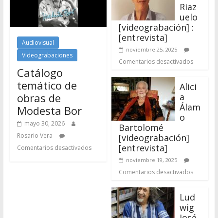
Comentarios desactivados
Catálogo
temático de
Alici
obras de
a
Álam
Modesta Bor
o
mayo 30, 2026
Bartolomé
Rosario Vera
[videograbación]
[entrevista]
Comentarios desactivados
noviembre 19, 2025
Comentarios desactivados
Lud
wig
José
Pine
da Landaeta
[videograbación] :
[entrevista]
septiembre 4, 2025