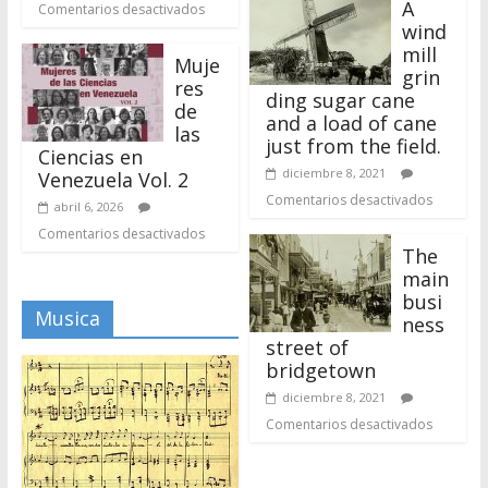
just from the field.
Ciencias en
diciembre 8, 2021
Venezuela Vol. 2
Comentarios desactivados
abril 6, 2026
Comentarios desactivados
The
main
busi
Musica
ness
street of
bridgetown
diciembre 8, 2021
Comentarios desactivados
Gacetas
Partitura
Himno de los
estudiantes
agosto 26, 2025