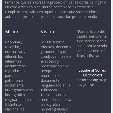
Misión
Visión
“Para el logro del
triunfo siempre ha
sido indispensable
Coordinar,
Ser un servicio
pasar por la senda
recopilar,
efectivo, dinámico
de los sacrificios”.
normalizar y
y moderno que
Simón Bolívar
difundir los
coadyuve, no sólo
diferentes
al acceso y
documentos
preservación en el
Escribe al Correo
reproducidos a
tiempo del
Electrónico!
partir del
patrimonio
biblioteca.digital@
patrimonio
documental
bnv.gob.ve
documental
resguardado en la
bibliográfico y no
Biblioteca
bibliográfico,
Nacional como
resguardado en la
memoria colectiva
Biblioteca
bibliográfica,
Nacional de
hemerográfica y
Venezuela, así
audiovisual del
como los objetos
país.
y recursos nacidos
digitales, y sin
derechos
reservados.