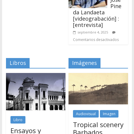
Comentarios desactivados
Libros
Imágenes
Audiovisual
Imagen
Libro
Tropical scenery
Ensayos y
Barbados.
Semblanzas
[Material
gráfico]
mayo 20, 2026
Massiel
Pirela
Comentarios
diciembre 8, 2021
desactivados
Xiomara García
Comentarios desactivados