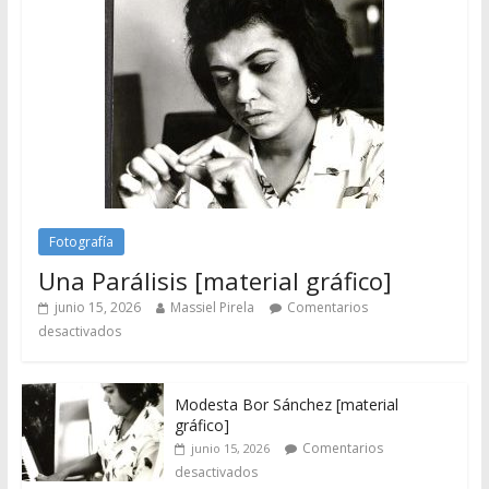
Fotografía
Una Parálisis [material gráfico]
junio 15, 2026
Massiel Pirela
Comentarios
desactivados
Modesta Bor Sánchez [material
gráfico]
Comentarios
junio 15, 2026
desactivados
Gaceta Oficial de la República de
Venezuela año CXXXIII Mes V, Caracas
09 de marzo de 2006 N° 38.394
Comentarios
junio 2, 2026
desactivados