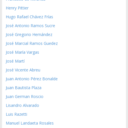
José Marcial Ramos Guedez
José María Vargas
José Martí
José Vicente Abreu
Juan Antonio Pérez Bonalde
Juan Bautista Plaza
Juan German Roscio
Lisandro Alvarado
Luis Razetti
Manuel Landaeta Rosales
Mario Briceño Iragorry
Pedro Grases
Simón Bolívar
Teresa Carreño