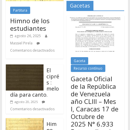
Massiel Pirela
Comentarios desactivados
Gaceta
Recurso contínuo
El
cipré
Gaceta Oficial
s :
de la República
melo
de Venezuela
día para canto.
año CLIII – Mes
agosto 20, 2025
I, Caracas 17 de
Comentarios desactivados
Octubre de
2025 N° 6.933
Him
no
Extraordinario
de
noviembre 19, 2025
los
Massiel Pirela
estudiantes
Comentarios desactivados
agosto 12, 2025
Comentarios desactivados