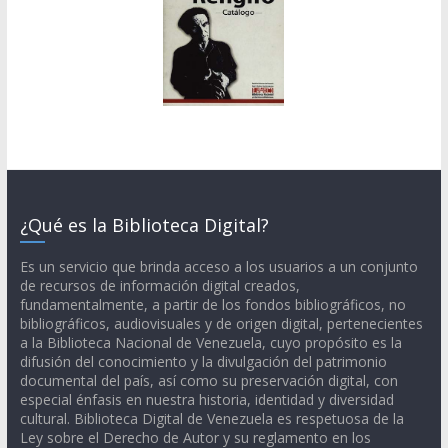
¿Qué es la Biblioteca Digital?
Es un servicio que brinda acceso a los usuarios a un conjunto
de recursos de información digital creados,
fundamentalmente, a partir de los fondos bibliográficos, no
bibliográficos, audiovisuales y de origen digital, pertenecientes
a la Biblioteca Nacional de Venezuela, cuyo propósito es la
difusión del conocimiento y la divulgación del patrimonio
documental del país, así como su preservación digital, con
especial énfasis en nuestra historia, identidad y diversidad
cultural. Biblioteca Digital de Venezuela es respetuosa de la
Ley sobre el Derecho de Autor y su reglamento en los
términos que se expresa la protección de las obras de ingenio,
en este orden solo se liberan contenidos exentos de su
cumplimiento, salvo en aquellos casos que sus creadores
autoricen formalmente su incorporación por este medio