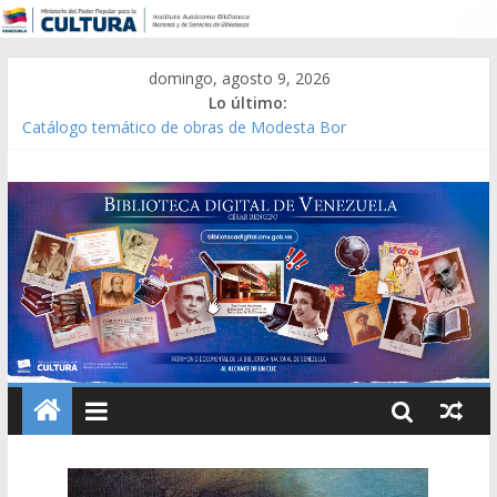
domingo, agosto 9, 2026
Lo último:
Catálogo temático de obras de Modesta Bor
Constitución, leyes y acuerdos expedidos por la Asamblea
Constituyente del Estado Lara en 1881.
Una Parálisis [material gráfico]
Modesta Bor Sánchez [material gráfico]
Gaceta Oficial de la República de Venezuela año CXXXIII Mes V,
Caracas 09 de marzo de 2006 N° 38.394