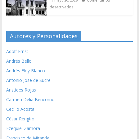
Adolf Ernst
Andrés Bello
Andrés Eloy Blanco
Antonio José de Sucre
Aristides Rojas
Carmen Delia Bencomo
Cecilio Acosta
César Rengifo
Ezequiel Zamora
Francisco de Miranda
Henry Pittier
Hugo Rafael Chávez Frías
José Antonio Ramos Sucre
José Gregorio Hernández