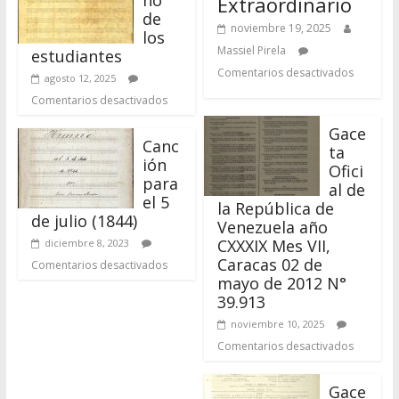
Gace
Canc
ta
ión
Ofici
para
al de
el 5
la República de
de julio (1844)
Venezuela año
CXXXIX Mes VII,
diciembre 8, 2023
Caracas 02 de
Comentarios desactivados
mayo de 2012 N°
39.913
noviembre 10, 2025
Comentarios desactivados
Gace
ta
médi
ca
de Caracas año
XVII, Caracas
(Venezuela) 30 de