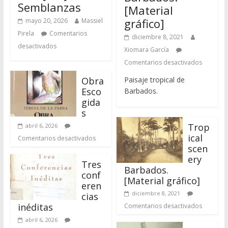
Paisaje tropical de
Obra
Esco
Barbados.
gida
s
Trop
abril 6, 2026
ical
Comentarios desactivados
scen
ery
Tres
Barbados.
conf
[Material gráfico]
eren
diciembre 8, 2021
cias
inéditas
Comentarios desactivados
abril 6, 2026
A
Comentarios desactivados
wind
mill
Muje
grin
res
ding sugar cane
de
and a load of cane
las