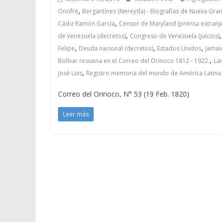
,
Onofre
Bergantínes (Nereyda) - Biografías de Nueva Gran
,
Cádiz Ramón García
Censor de Maryland (prensa extranj
,
de Venezuela (decretos)
Congreso de Venezuela (juicios)
,
,
,
Felipe
Deuda nacional (decretos)
Estados Unidos
Jamai
,
Bolívar resuena en el Correo del Orinoco 1812 - 1922.
La
,
José Luis
Registro memoria del mundo de América Latina 
Correo del Orinoco, N° 53 (19 Feb. 1820)
Leer más