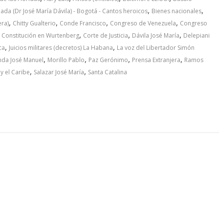
,
,
ada (Dr José María Dávila) - Bogotá - Cantos heroicos
Bienes nacionales
,
,
,
,
era)
Chitty Gualterio
Conde Francisco
Congreso de Venezuela
Congreso
,
,
,
,
Constitución en Wurtenberg
Corte de Justicia
Dávila José María
Delepiani
,
,
ca
Juicios militares (decretos) La Habana
La voz del Libertador Simón
,
,
,
,
nda José Manuel
Morillo Pablo
Paz Gerónimo
Prensa Extranjera
Ramos
,
,
y el Caribe
Salazar José María
Santa Catalina