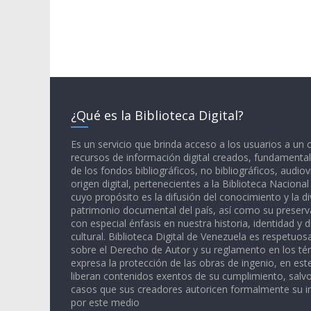
¿Qué es la Biblioteca Digital?
Es un servicio que brinda acceso a los usuarios a un
recursos de información digital creados, fundamental
de los fondos bibliográficos, no bibliográficos, audiov
origen digital, pertenecientes a la Biblioteca Naciona
cuyo propósito es la difusión del conocimiento y la di
patrimonio documental del país, así como su preserva
con especial énfasis en nuestra historia, identidad y d
cultural. Biblioteca Digital de Venezuela es respetuos
sobre el Derecho de Autor y su reglamento en los té
expresa la protección de las obras de ingenio, en est
liberan contenidos exentos de su cumplimiento, salv
casos que sus creadores autoricen formalmente su i
por este medio