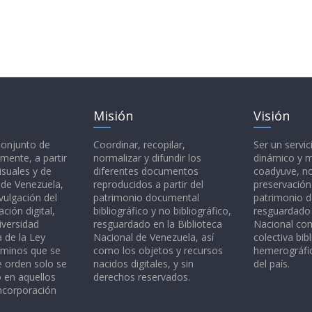
Misión
Visión
 conjunto de
Coordinar, recopilar,
Ser un servic
mente, a partir
normalizar y difundir los
dinámico y 
isuales y de
diferentes documentos
coadyuve, no
l de Venezuela,
reproducidos a partir del
preservación
vulgación del
patrimonio documental
patrimonio 
ción digital,
bibliográfico y no bibliográfico,
resguardado 
iversidad
resguardado en la Biblioteca
Nacional c
a de la Ley
Nacional de Venezuela, así
colectiva bibl
rminos que se
como los objetos y recursos
hemerográfic
e orden solo se
nacidos digitales, y sin
del país.
o en aquellos
derechos reservados.
ncorporación