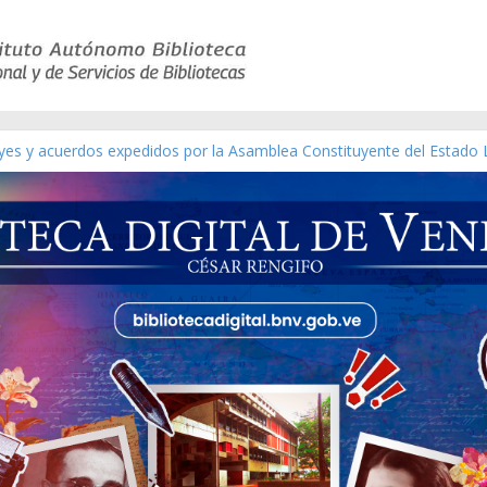
eyes y acuerdos expedidos por la Asamblea Constituyente del Estado 
aterial gráfico]
nchez [material gráfico]
de la República de Venezuela año CXXXIII Mes V, Caracas 09 de marz
ico de obras de Modesta Bor