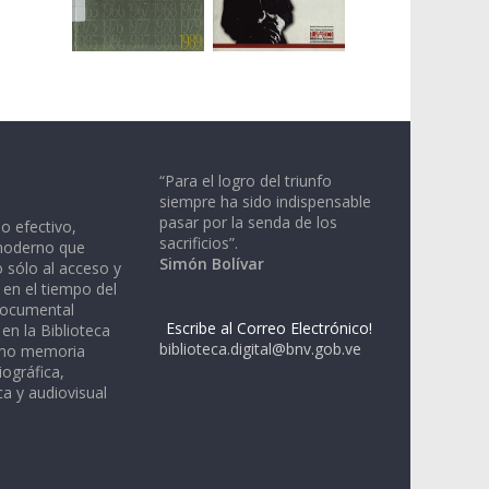
“Para el logro del triunfo
siempre ha sido indispensable
pasar por la senda de los
io efectivo,
sacrificios”.
moderno que
Simón Bolívar
 sólo al acceso y
 en el tiempo del
documental
Escribe al Correo Electrónico!
en la Biblioteca
biblioteca.digital@bnv.gob.ve
omo memoria
iográfica,
a y audiovisual