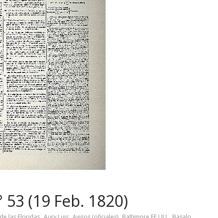
 53 (19 Feb. 1820)
,
,
,
,
de las Floridas
Aury Luis
Avisos (oficiales)
Baltimore EE.UU.
Basalo