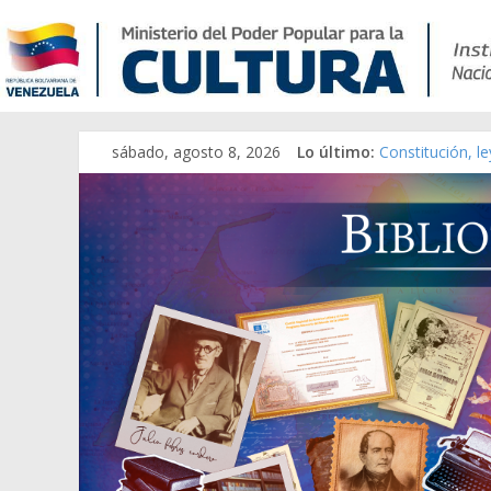
sábado, agosto 8, 2026
Lo último:
Constitución, l
Una Parálisis [m
Modesta Bor Sá
Gaceta Oficial 
Catálogo temát