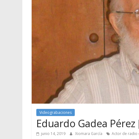
Videograbaciones
Eduardo Gadea Pérez [
junio 14, 2019
Xiomara García
Actor de radio c