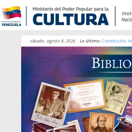
sábado, agosto 8, 2026
Lo último:
Constitución, l
Una Parálisis [m
Modesta Bor Sá
Gaceta Oficial 
Catálogo temát