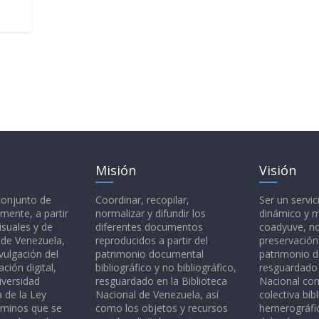
Misión
Visión
 conjunto de
Coordinar, recopilar,
Ser un servic
mente, a partir
normalizar y difundir los
dinámico y 
isuales y de
diferentes documentos
coadyuve, no
l de Venezuela,
reproducidos a partir del
preservación
vulgación del
patrimonio documental
patrimonio 
ción digital,
bibliográfico y no bibliográfico,
resguardado 
iversidad
resguardado en la Biblioteca
Nacional c
a de la Ley
Nacional de Venezuela, así
colectiva bibl
rminos que se
como los objetos y recursos
hemerográfic