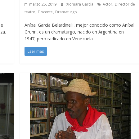
,
marzo 25, 2019
Xiomara García
Actor
Director de
,
,
teatro
Docente
Dramaturgo
de
Aníbal García Belardinelli, mejor conocido como Aníbal
za.
Grunn, es un dramaturgo, nacido en Argentina en
1947, pero radicado en Venezuela
Leer más