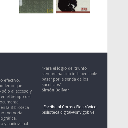
“Para el logro del triunfo
siempre ha sido indispensable
pasar por la senda de los
io efectivo,
sacrificios”.
moderno que
Simón Bolívar
 sólo al acceso y
 en el tiempo del
documental
Escribe al Correo Electrónico!
en la Biblioteca
biblioteca.digital@bnv.gob.ve
omo memoria
iográfica,
a y audiovisual