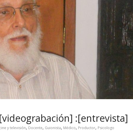
videograbación] :[entrevista]
,
,
,
,
,
ine y televisión
Docente
Guionista
Médico
Productor
Psicologo