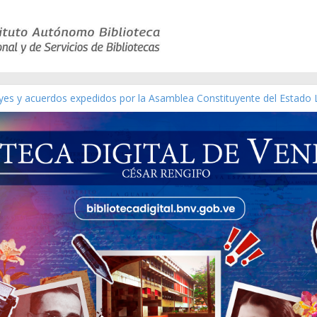
eyes y acuerdos expedidos por la Asamblea Constituyente del Estado 
aterial gráfico]
nchez [material gráfico]
de la República de Venezuela año CXXXIII Mes V, Caracas 09 de marz
ico de obras de Modesta Bor