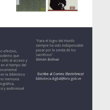
“Para el logro del triunfo
siempre ha sido indispensable
pasar por la senda de los
io efectivo,
sacrificios”.
moderno que
Simón Bolívar
 sólo al acceso y
 en el tiempo del
documental
Escribe al Correo Electrónico!
en la Biblioteca
biblioteca.digital@bnv.gob.ve
omo memoria
iográfica,
a y audiovisual