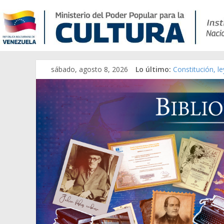
sábado, agosto 8, 2026
Lo último:
Constitución, l
Una Parálisis [m
Modesta Bor Sá
Gaceta Oficial 
Catálogo temát