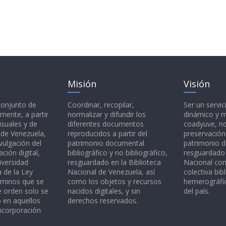
Misión
Visión
 conjunto de
Coordinar, recopilar,
Ser un servic
mente, a partir
normalizar y difundir los
dinámico y 
isuales y de
diferentes documentos
coadyuve, no
l de Venezuela,
reproducidos a partir del
preservación
vulgación del
patrimonio documental
patrimonio 
ción digital,
bibliográfico y no bibliográfico,
resguardado 
iversidad
resguardado en la Biblioteca
Nacional c
a de la Ley
Nacional de Venezuela, así
colectiva bibl
rminos que se
como los objetos y recursos
hemerográfic
e orden solo se
nacidos digitales, y sin
del país.
o en aquellos
derechos reservados.
ncorporación