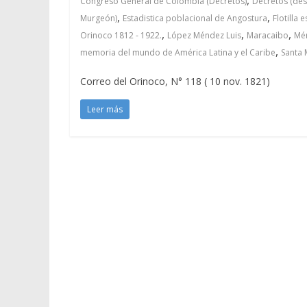
Congreso General de Colombia (Decretos)
Decretos (des
,
,
Murgeón)
Estadistica poblacional de Angostura
Flotilla 
,
,
,
Orinoco 1812 - 1922.
López Méndez Luis
Maracaibo
Mé
,
memoria del mundo de América Latina y el Caribe
Santa 
Correo del Orinoco, N° 118 ( 10 nov. 1821)
Leer más