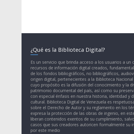
¿Qué es la Biblioteca Digital?
Es un servicio que brinda acceso a los usuarios a un
recursos de información digital creados, fundamental
de los fondos bibliográficos, no bibliográficos, audiov
origen digital, pertenecientes a la Biblioteca Naciona
cuyo propósito es la difusión del conocimiento y la di
patrimonio documental del país, así como su preserva
con especial énfasis en nuestra historia, identidad y d
cultural. Biblioteca Digital de Venezuela es respetuos
sobre el Derecho de Autor y su reglamento en los té
expresa la protección de las obras de ingenio, en est
liberan contenidos exentos de su cumplimiento, salv
casos que sus creadores autoricen formalmente su i
por este medio