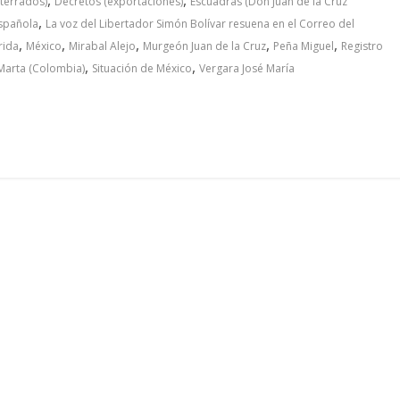
terrados)
Decretos (exportaciones)
Escuadras (Don Juan de la Cruz
,
española
La voz del Libertador Simón Bolívar resuena en el Correo del
,
,
,
,
,
rida
México
Mirabal Alejo
Murgeón Juan de la Cruz
Peña Miguel
Registro
,
,
Marta (Colombia)
Situación de México
Vergara José María