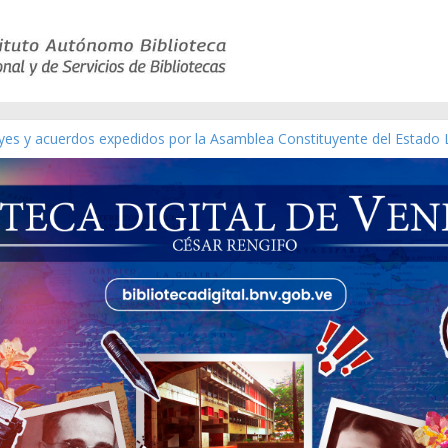
eyes y acuerdos expedidos por la Asamblea Constituyente del Estado 
aterial gráfico]
nchez [material gráfico]
de la República de Venezuela año CXXXIII Mes V, Caracas 09 de marz
ico de obras de Modesta Bor