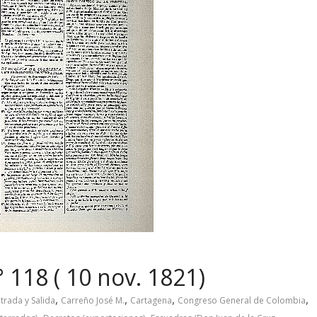
 118 ( 10 nov. 1821)
,
,
,
,
trada y Salida
Carreño José M.
Cartagena
Congreso General de Colombia
,
,