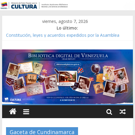
viernes, agosto 7, 2026
Lo último:
Catálogo temático de obras de Modesta Bor
Constitución, leyes y acuerdos expedidos por la Asamblea
Constituyente del Estado Lara en 1881.
Una Parálisis [material gráfico]
Modesta Bor Sánchez [material gráfico]
Gaceta Oficial de la República de Venezuela año CXXXIII Mes V,
Caracas 09 de marzo de 2006 N° 38.394
Gaceta de Cundinamarca