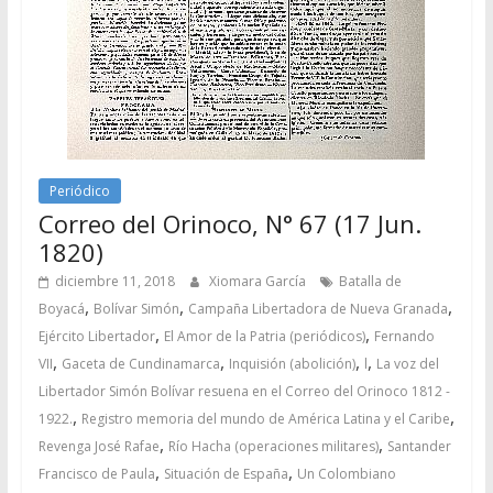
Periódico
Correo del Orinoco, N° 67 (17 Jun.
1820)
diciembre 11, 2018
Xiomara García
Batalla de
,
,
,
Boyacá
Bolívar Simón
Campaña Libertadora de Nueva Granada
,
,
Ejército Libertador
El Amor de la Patria (periódicos)
Fernando
,
,
,
,
VII
Gaceta de Cundinamarca
Inquisión (abolición)
l
La voz del
Libertador Simón Bolívar resuena en el Correo del Orinoco 1812 -
,
,
1922.
Registro memoria del mundo de América Latina y el Caribe
,
,
Revenga José Rafae
Río Hacha (operaciones militares)
Santander
,
,
Francisco de Paula
Situación de España
Un Colombiano