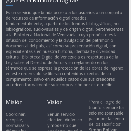
¿Qué es la Biblioteca Digital?
Es un servicio que brinda acceso a los usuarios a un conjunto
de recursos de información digital creados,
fundamentalmente, a partir de los fondos bibliográficos, no
bibliográficos, audiovisuales y de origen digital, pertenecientes
a la Biblioteca Nacional de Venezuela, cuyo propósito es la
difusión del conocimiento y la divulgación del patrimonio
documental del país, así como su preservación digital, con
especial énfasis en nuestra historia, identidad y diversidad
cultural. Biblioteca Digital de Venezuela es respetuosa de la
Ley sobre el Derecho de Autor y su reglamento en los
términos que se expresa la protección de las obras de ingenio,
en este orden solo se liberan contenidos exentos de su
cumplimiento, salvo en aquellos casos que sus creadores
autoricen formalmente su incorporación por este medio
Misión
Visión
“Para el logro del
triunfo siempre ha
sido indispensable
Coordinar,
Ser un servicio
pasar por la senda
recopilar,
efectivo, dinámico
de los sacrificios”.
normalizar y
y moderno que
Simón Bolívar
difundir los
coadyuve, no sólo