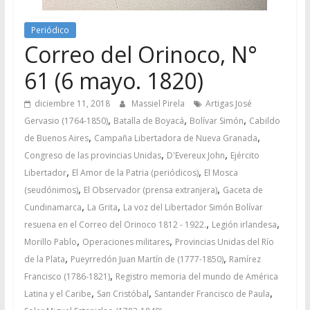
Periódico
Correo del Orinoco, N°
61 (6 mayo. 1820)
diciembre 11, 2018
Massiel Pirela
Artigas José
,
,
,
Gervasio (1764-1850)
Batalla de Boyacá
Bolívar Simón
Cabildo
,
,
de Buenos Aires
Campaña Libertadora de Nueva Granada
,
,
Congreso de las provincias Unidas
D'Evereux John
Ejército
,
,
Libertador
El Amor de la Patria (periódicos)
El Mosca
,
,
(seudónimos)
El Observador (prensa extranjera)
Gaceta de
,
,
Cundinamarca
La Grita
La voz del Libertador Simón Bolívar
,
,
resuena en el Correo del Orinoco 1812 - 1922.
Legión irlandesa
,
,
Morillo Pablo
Operaciones militares
Provincias Unidas del Río
,
,
de la Plata
Pueyrredón Juan Martín de (1777-1850)
Ramírez
,
Francisco (1786-1821)
Registro memoria del mundo de América
,
,
,
Latina y el Caribe
San Cristóbal
Santander Francisco de Paula