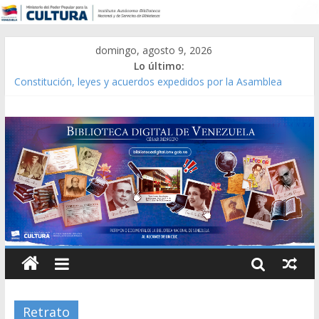
domingo, agosto 9, 2026
Lo último:
Constitución, leyes y acuerdos expedidos por la Asamblea
Constituyente del Estado Lara en 1881.
Una Parálisis [material gráfico]
Modesta Bor Sánchez [material gráfico]
Gaceta Oficial de la República de Venezuela año CXXXIII Mes V,
Caracas 09 de marzo de 2006 N° 38.394
Catálogo temático de obras de Modesta Bor
Retrato