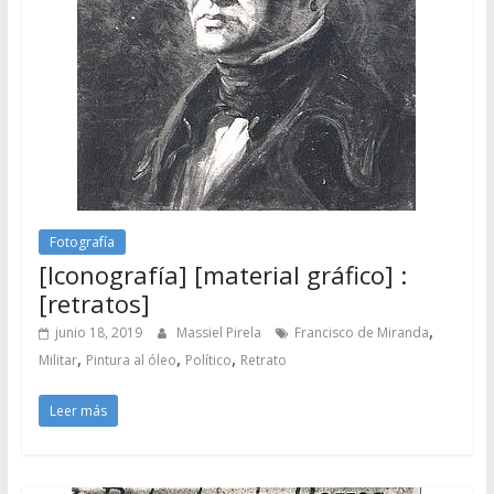
Fotografía
[Iconografía] [material gráfico] :
[retratos]
,
junio 18, 2019
Massiel Pirela
Francisco de Miranda
,
,
,
Militar
Pintura al óleo
Político
Retrato
Leer más