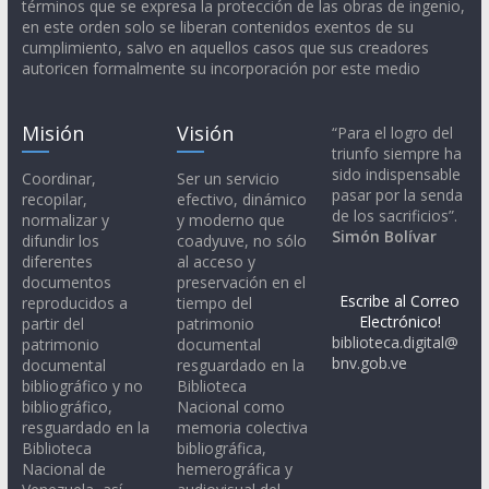
términos que se expresa la protección de las obras de ingenio,
en este orden solo se liberan contenidos exentos de su
cumplimiento, salvo en aquellos casos que sus creadores
autoricen formalmente su incorporación por este medio
Misión
Visión
“Para el logro del
triunfo siempre ha
sido indispensable
Coordinar,
Ser un servicio
pasar por la senda
recopilar,
efectivo, dinámico
de los sacrificios”.
normalizar y
y moderno que
Simón Bolívar
difundir los
coadyuve, no sólo
diferentes
al acceso y
documentos
preservación en el
Escribe al Correo
reproducidos a
tiempo del
Electrónico!
partir del
patrimonio
biblioteca.digital@
patrimonio
documental
bnv.gob.ve
documental
resguardado en la
bibliográfico y no
Biblioteca
bibliográfico,
Nacional como
resguardado en la
memoria colectiva
Biblioteca
bibliográfica,
Nacional de
hemerográfica y