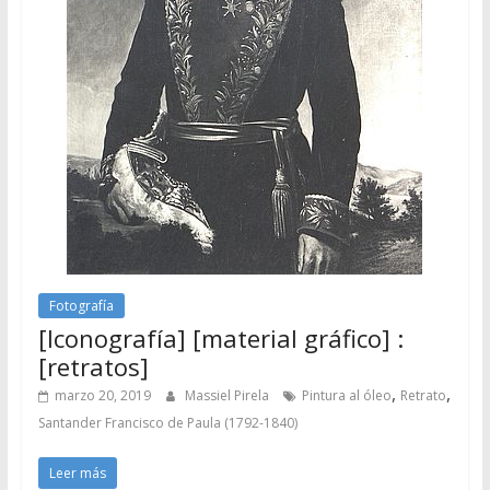
Fotografía
[Iconografía] [material gráfico] :
[retratos]
,
,
marzo 20, 2019
Massiel Pirela
Pintura al óleo
Retrato
Santander Francisco de Paula (1792-1840)
Leer más