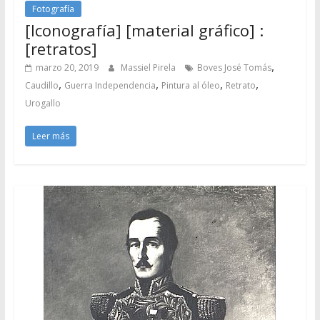
Fotografía
[Iconografía] [material gráfico] :
[retratos]
,
marzo 20, 2019
Massiel Pirela
Boves José Tomás
,
,
,
,
Caudillo
Guerra Independencia
Pintura al óleo
Retrato
Urogallo
Leer más