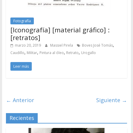
Fotografía
[Iconografía] [material gráfico] :
[retratos]
,
marzo 20, 2019
Massiel Pirela
Boves José Tomás
,
,
,
,
Caudillo
Militar
Pintura al óleo
Retrato
Urogallo
Leer más
← Anterior
Siguiente →
Recientes