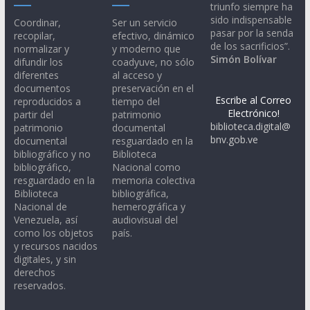
triunfo siempre ha
sido indispensable
Coordinar,
Ser un servicio
pasar por la senda
recopilar,
efectivo, dinámico
de los sacrificios”.
normalizar y
y moderno que
Simón Bolívar
difundir los
coadyuve, no sólo
diferentes
al acceso y
documentos
preservación en el
Escribe al Correo
reproducidos a
tiempo del
Electrónico!
partir del
patrimonio
biblioteca.digital@
patrimonio
documental
bnv.gob.ve
documental
resguardado en la
bibliográfico y no
Biblioteca
bibliográfico,
Nacional como
resguardado en la
memoria colectiva
Biblioteca
bibliográfica,
Nacional de
hemerográfica y
Venezuela, así
audiovisual del
como los objetos
país.
y recursos nacidos
digitales, y sin
derechos
reservados.