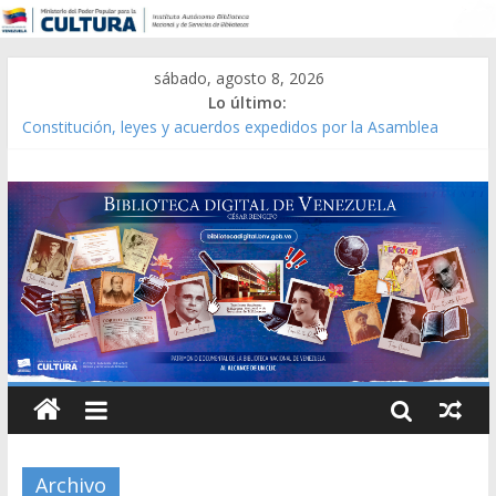
sábado, agosto 8, 2026
Lo último:
Constitución, leyes y acuerdos expedidos por la Asamblea
Constituyente del Estado Lara en 1881.
Una Parálisis [material gráfico]
Modesta Bor Sánchez [material gráfico]
Gaceta Oficial de la República de Venezuela año CXXXIII Mes V,
Caracas 09 de marzo de 2006 N° 38.394
Catálogo temático de obras de Modesta Bor
Archivo