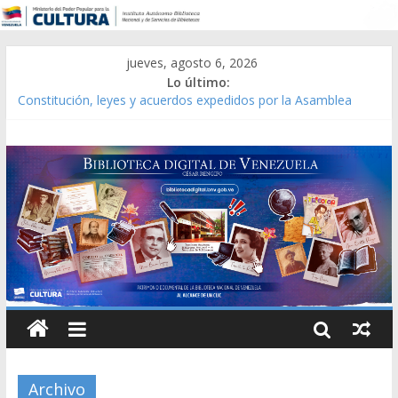
jueves, agosto 6, 2026
Lo último:
Constitución, leyes y acuerdos expedidos por la Asamblea
Constituyente del Estado Lara en 1881.
Una Parálisis [material gráfico]
Modesta Bor Sánchez [material gráfico]
Gaceta Oficial de la República de Venezuela año CXXXIII Mes V,
Caracas 09 de marzo de 2006 N° 38.394
Catálogo temático de obras de Modesta Bor
Archivo