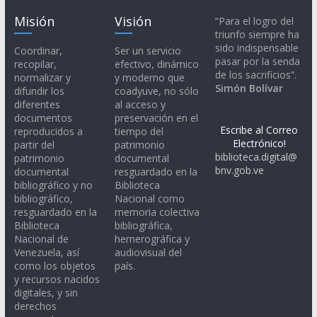
Misión
Visión
“Para el logro del
triunfo siempre ha
sido indispensable
Coordinar,
Ser un servicio
pasar por la senda
recopilar,
efectivo, dinámico
de los sacrificios”.
normalizar y
y moderno que
Simón Bolívar
difundir los
coadyuve, no sólo
diferentes
al acceso y
documentos
preservación en el
Escribe al Correo
reproducidos a
tiempo del
Electrónico!
partir del
patrimonio
biblioteca.digital@
patrimonio
documental
bnv.gob.ve
documental
resguardado en la
bibliográfico y no
Biblioteca
bibliográfico,
Nacional como
resguardado en la
memoria colectiva
Biblioteca
bibliográfica,
Nacional de
hemerográfica y
Venezuela, así
audiovisual del
como los objetos
país.
y recursos nacidos
digitales, y sin
derechos