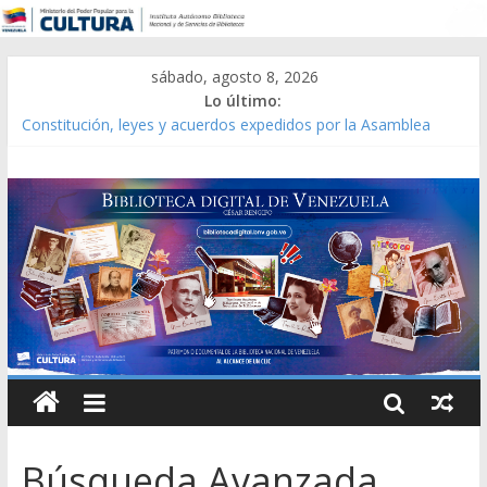
sábado, agosto 8, 2026
Lo último:
Constitución, leyes y acuerdos expedidos por la Asamblea
Constituyente del Estado Lara en 1881.
Una Parálisis [material gráfico]
Modesta Bor Sánchez [material gráfico]
Gaceta Oficial de la República de Venezuela año CXXXIII Mes V,
Caracas 09 de marzo de 2006 N° 38.394
Catálogo temático de obras de Modesta Bor
Búsqueda Avanzada