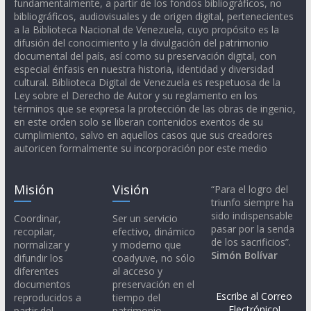
fundamentalmente, a partir de los fondos bibliográficos, no
bibliográficos, audiovisuales y de origen digital, pertenecientes
a la Biblioteca Nacional de Venezuela, cuyo propósito es la
difusión del conocimiento y la divulgación del patrimonio
documental del país, así como su preservación digital, con
especial énfasis en nuestra historia, identidad y diversidad
cultural. Biblioteca Digital de Venezuela es respetuosa de la
Ley sobre el Derecho de Autor y su reglamento en los
términos que se expresa la protección de las obras de ingenio,
en este orden solo se liberan contenidos exentos de su
cumplimiento, salvo en aquellos casos que sus creadores
autoricen formalmente su incorporación por este medio
Misión
Visión
“Para el logro del
triunfo siempre ha
sido indispensable
Coordinar,
Ser un servicio
pasar por la senda
recopilar,
efectivo, dinámico
de los sacrificios”.
normalizar y
y moderno que
Simón Bolívar
difundir los
coadyuve, no sólo
diferentes
al acceso y
documentos
preservación en el
Escribe al Correo
reproducidos a
tiempo del
Electrónico!
partir del
patrimonio