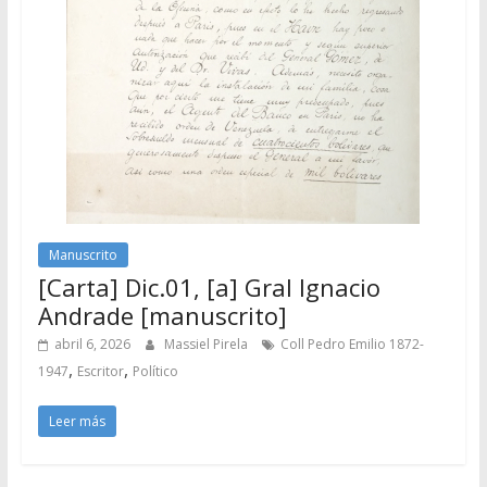
Manuscrito
[Carta] Dic.01, [a] Gral Ignacio
Andrade [manuscrito]
abril 6, 2026
Massiel Pirela
Coll Pedro Emilio 1872-
,
,
1947
Escritor
Político
Leer más