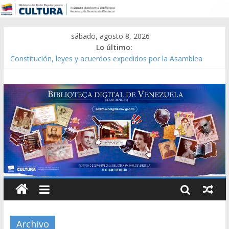
sábado, agosto 8, 2026
Lo último:
Catálogo temático de obras de Modesta Bor
Constitución, leyes y acuerdos expedidos por la Asamblea
Constituyente del Estado Lara en 1881.
Una Parálisis [material gráfico]
Modesta Bor Sánchez [material gráfico]
Gaceta Oficial de la República de Venezuela año CXXXIII Mes V,
Caracas 09 de marzo de 2006 N° 38.394
Archivo