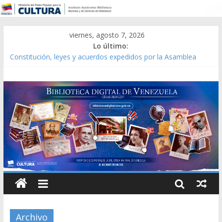
viernes, agosto 7, 2026
Lo último:
Constitución, leyes y acuerdos expedidos por la Asamblea
Constituyente del Estado Lara en 1881.
Una Parálisis [material gráfico]
Modesta Bor Sánchez [material gráfico]
Gaceta Oficial de la República de Venezuela año CXXXIII Mes V,
Caracas 09 de marzo de 2006 N° 38.394
Catálogo temático de obras de Modesta Bor
Archivo