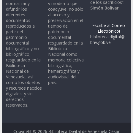
de los sacrificios”.
normalizar y
y moderno que
Simón Bolívar
difundir los
coadyuve, no sólo
diferentes
al acceso y
documentos
preservación en el
Escribe al Correo
reproducidos a
tiempo del
Electrónico!
partir del
patrimonio
biblioteca.digital@
patrimonio
documental
bnv.gob.ve
documental
resguardado en la
bibliográfico y no
Biblioteca
bibliográfico,
Nacional como
resguardado en la
memoria colectiva
Biblioteca
bibliográfica,
Nacional de
hemerográfica y
Venezuela, así
audiovisual del
como los objetos
país.
y recursos nacidos
digitales, y sin
derechos
reservados.
Copyright © 2026
Biblioteca Digital de Venezuela César