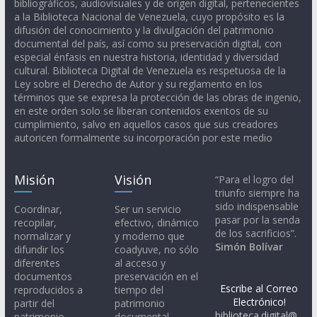
bibliográficos, audiovisuales y de origen digital, pertenecientes
a la Biblioteca Nacional de Venezuela, cuyo propósito es la
difusión del conocimiento y la divulgación del patrimonio
documental del país, así como su preservación digital, con
especial énfasis en nuestra historia, identidad y diversidad
cultural. Biblioteca Digital de Venezuela es respetuosa de la
Ley sobre el Derecho de Autor y su reglamento en los
términos que se expresa la protección de las obras de ingenio,
en este orden solo se liberan contenidos exentos de su
cumplimiento, salvo en aquellos casos que sus creadores
autoricen formalmente su incorporación por este medio
Misión
Visión
“Para el logro del
triunfo siempre ha
sido indispensable
Coordinar,
Ser un servicio
pasar por la senda
recopilar,
efectivo, dinámico
de los sacrificios”.
normalizar y
y moderno que
Simón Bolívar
difundir los
coadyuve, no sólo
diferentes
al acceso y
documentos
preservación en el
Escribe al Correo
reproducidos a
tiempo del
Electrónico!
partir del
patrimonio
biblioteca.digital@
patrimonio
documental