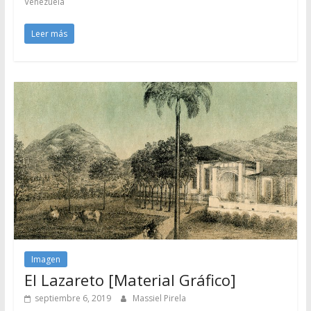
Venezuela
Leer más
Imagen
El Lazareto [Material Gráfico]
septiembre 6, 2019
Massiel Pirela