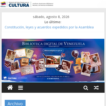
sábado, agosto 8, 2026
Lo último:
Catálogo temático de obras de Modesta Bor
Constitución, leyes y acuerdos expedidos por la Asamblea
Constituyente del Estado Lara en 1881.
Una Parálisis [material gráfico]
Modesta Bor Sánchez [material gráfico]
Gaceta Oficial de la República de Venezuela año CXXXIII Mes V,
Caracas 09 de marzo de 2006 N° 38.394
Archivo