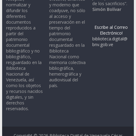
de los sacrificios”.
normalizar y
y moderno que
Simón Bolívar
difundir los
coadyuve, no sólo
diferentes
al acceso y
documentos
preservación en el
Escribe al Correo
reproducidos a
tiempo del
Electrónico!
partir del
patrimonio
biblioteca.digital@
patrimonio
documental
bnv.gob.ve
documental
resguardado en la
bibliográfico y no
Biblioteca
bibliográfico,
Nacional como
resguardado en la
memoria colectiva
Biblioteca
bibliográfica,
Nacional de
hemerográfica y
Venezuela, así
audiovisual del
como los objetos
país.
y recursos nacidos
digitales, y sin
derechos
reservados.
Copyright © 2026
Biblioteca Digital de Venezuela César