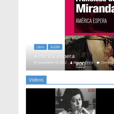
Libro
SLIDER
América espera
noviembre 10, 2022
Massiel Pirela
Comentar
Videos