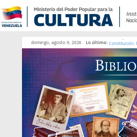
domingo, agosto 9, 2026
Lo último:
Catálogo tem
Constitución,
Una Parálisis 
Modesta Bor S
Gaceta Oficia