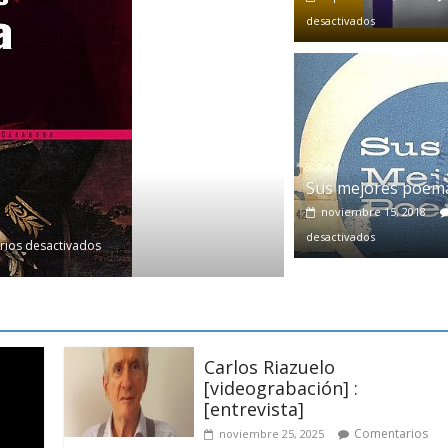
desactivados
Libro
SLIDER
El triunfo de
noviembre 20, 2021
Sus mejores poem
noviembre 15, 2018
desactivados
ios desactivados
Carlos Riazuelo
[videograbación] :
[entrevista]
Comentarios
noviembre 25, 2025