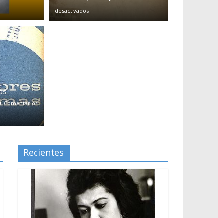
desactivados
 la libertad sobre el despotismo
Massiel Pirela
Comentarios desactivados
as
Comentarios
Recientes