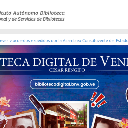
ático de obras de Modesta Bor
 leyes y acuerdos expedidos por la Asamblea Constituyente del Estad
[material gráfico]
ánchez [material gráfico]
l de la República de Venezuela año CXXXIII Mes V, Caracas 09 de mar