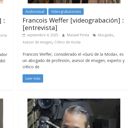
Audiovisual
Videograbaciones
Francois Weffer [videograbación] :
 :
[entrevista]
,
septiembre 4, 2025
Massiel Pirela
Abogado
toria
,
Asesor de imagen
Crítico de moda
Francois Weffer, considerado el «Gurú de la Moda», es
gador
un abogado de profesión, asesor de imagen, experto y
dió
crítico de
Leer más