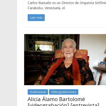
Carlos Riazuelo es un Director de Orquesta Sinfóni
Carabobo, Venezuela, el
Leer más
Audiovisual
Videograbaciones
Alicia Álamo Bartolomé
[videograbación] [entrevista]