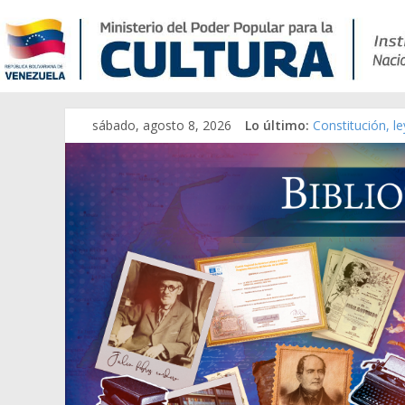
Catálogo temát
sábado, agosto 8, 2026
Lo último:
Constitución, l
Una Parálisis [m
Modesta Bor Sá
Gaceta Oficial 