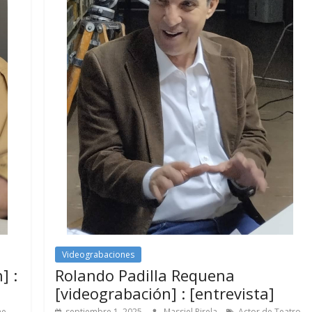
Videograbaciones
] :
Rolando Padilla Requena
[videograbación] : [entrevista]
,
ne
septiembre 1, 2025
Massiel Pirela
Actor de Teatro