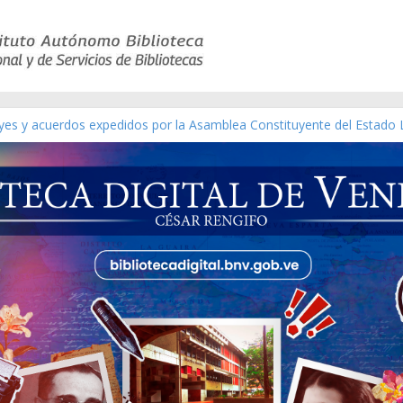
ico de obras de Modesta Bor
eyes y acuerdos expedidos por la Asamblea Constituyente del Estado 
aterial gráfico]
nchez [material gráfico]
de la República de Venezuela año CXXXIII Mes V, Caracas 09 de marz