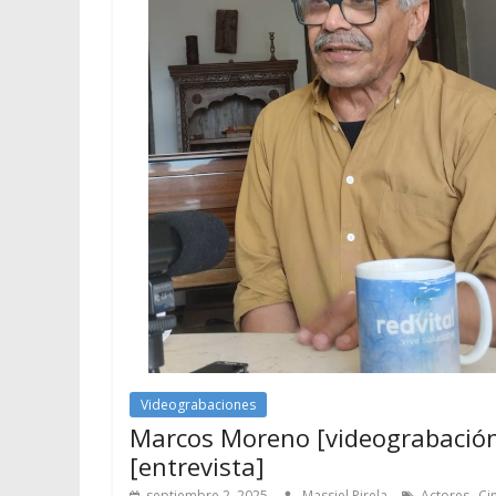
Videograbaciones
Marcos Moreno [videograbación
[entrevista]
,
septiembre 2, 2025
Massiel Pirela
Actores
Ci