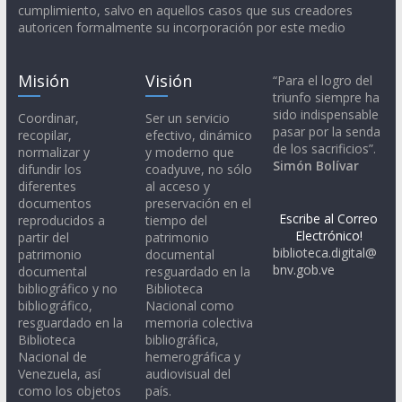
cumplimiento, salvo en aquellos casos que sus creadores
autoricen formalmente su incorporación por este medio
Misión
Visión
“Para el logro del
triunfo siempre ha
sido indispensable
Coordinar,
Ser un servicio
pasar por la senda
recopilar,
efectivo, dinámico
de los sacrificios”.
normalizar y
y moderno que
Simón Bolívar
difundir los
coadyuve, no sólo
diferentes
al acceso y
documentos
preservación en el
Escribe al Correo
reproducidos a
tiempo del
Electrónico!
partir del
patrimonio
biblioteca.digital@
patrimonio
documental
bnv.gob.ve
documental
resguardado en la
bibliográfico y no
Biblioteca
bibliográfico,
Nacional como
resguardado en la
memoria colectiva
Biblioteca
bibliográfica,
Nacional de
hemerográfica y
Venezuela, así
audiovisual del
como los objetos
país.