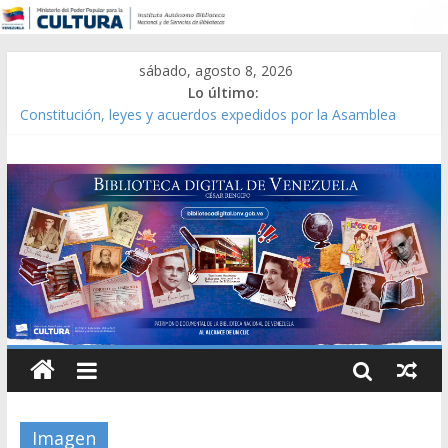
sábado, agosto 8, 2026
Lo último:
Constitución, leyes y acuerdos expedidos por la Asamblea
Constituyente del Estado Lara en 1881.
Una Parálisis [material gráfico]
Modesta Bor Sánchez [material gráfico]
Gaceta Oficial de la República de Venezuela año CXXXIII Mes V,
Caracas 09 de marzo de 2006 N° 38.394
Catálogo temático de obras de Modesta Bor
Imagen