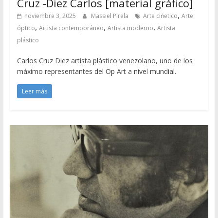
Cruz -Diez Carlos [material gráfico]
,
noviembre 3, 2025
Massiel Pirela
Arte cińetico
Arte
,
,
,
óptico
Artista contemporáneo
Artista moderno
Artista
plástico
Carlos Cruz Diez artista plástico venezolano, uno de los
máximo representantes del Op Art a nivel mundial.
Leer más