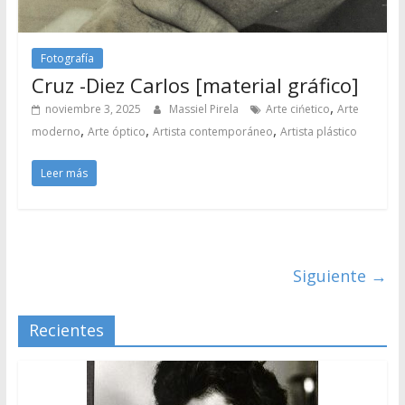
Fotografía
Cruz -Diez Carlos [material gráfico]
,
noviembre 3, 2025
Massiel Pirela
Arte cińetico
Arte
,
,
,
moderno
Arte óptico
Artista contemporáneo
Artista plástico
Leer más
Siguiente →
Recientes