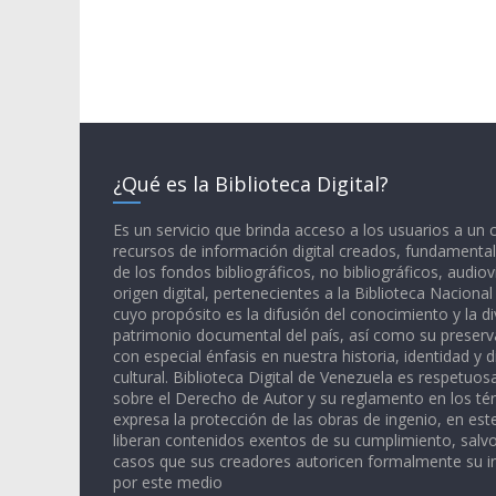
¿Qué es la Biblioteca Digital?
Es un servicio que brinda acceso a los usuarios a un
recursos de información digital creados, fundamental
de los fondos bibliográficos, no bibliográficos, audiov
origen digital, pertenecientes a la Biblioteca Naciona
cuyo propósito es la difusión del conocimiento y la di
patrimonio documental del país, así como su preserva
con especial énfasis en nuestra historia, identidad y d
cultural. Biblioteca Digital de Venezuela es respetuos
sobre el Derecho de Autor y su reglamento en los té
expresa la protección de las obras de ingenio, en est
liberan contenidos exentos de su cumplimiento, salv
casos que sus creadores autoricen formalmente su i
por este medio