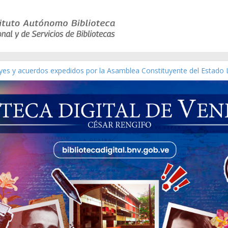
eyes y acuerdos expedidos por la Asamblea Constituyente del Estado 
aterial gráfico]
nchez [material gráfico]
de la República de Venezuela año CXXXIII Mes V, Caracas 09 de marz
ico de obras de Modesta Bor