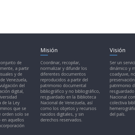
Misión
Visión
 conjunto de
Coordinar, recopilar,
Ser un servic
mente, a partir
normalizar y difundir los
dinámico y 
isuales y de
diferentes documentos
coadyuve, no
l de Venezuela,
reproducidos a partir del
preservación
vulgación del
patrimonio documental
patrimonio 
ción digital,
bibliográfico y no bibliográfico,
resguardado 
iversidad
resguardado en la Biblioteca
Nacional c
a de la Ley
Nacional de Venezuela, así
colectiva bibl
rminos que se
como los objetos y recursos
hemerográfic
e orden solo se
nacidos digitales, y sin
del país.
o en aquellos
derechos reservados.
ncorporación