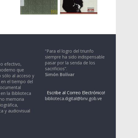
“Para el logro del triunfo
siempre ha sido indispensable
pasar por la senda de los
io efectivo,
sacrificios”.
moderno que
Simón Bolívar
 sólo al acceso y
 en el tiempo del
documental
Escribe al Correo Electrónico!
en la Biblioteca
biblioteca.digital@bnv.gob.ve
omo memoria
iográfica,
a y audiovisual