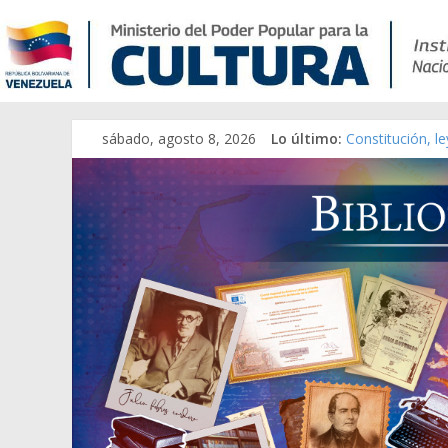
sábado, agosto 8, 2026
Lo último:
Constitución, l
Una Parálisis [m
Modesta Bor Sá
Gaceta Oficial 
Catálogo temát