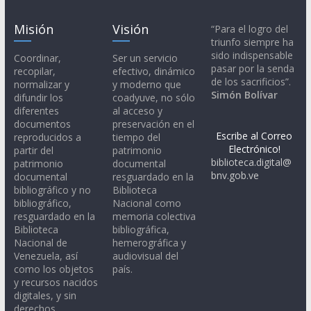
Misión
Visión
“Para el logro del
triunfo siempre ha
sido indispensable
Coordinar,
Ser un servicio
pasar por la senda
recopilar,
efectivo, dinámico
de los sacrificios”.
normalizar y
y moderno que
Simón Bolívar
difundir los
coadyuve, no sólo
diferentes
al acceso y
documentos
preservación en el
Escribe al Correo
reproducidos a
tiempo del
Electrónico!
partir del
patrimonio
biblioteca.digital@
patrimonio
documental
bnv.gob.ve
documental
resguardado en la
bibliográfico y no
Biblioteca
bibliográfico,
Nacional como
resguardado en la
memoria colectiva
Biblioteca
bibliográfica,
Nacional de
hemerográfica y
Venezuela, así
audiovisual del
como los objetos
país.
y recursos nacidos
digitales, y sin
derechos