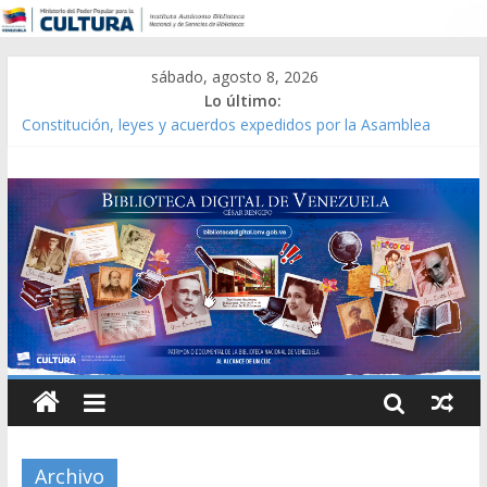
sábado, agosto 8, 2026
Lo último:
Constitución, leyes y acuerdos expedidos por la Asamblea
Constituyente del Estado Lara en 1881.
Una Parálisis [material gráfico]
Modesta Bor Sánchez [material gráfico]
Gaceta Oficial de la República de Venezuela año CXXXIII Mes V,
Caracas 09 de marzo de 2006 N° 38.394
Catálogo temático de obras de Modesta Bor
Archivo