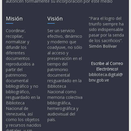
autoricen formalmente su incorporación por este medio
Misión
Visión
“Para el logro del
triunfo siempre ha
sido indispensable
Coordinar,
Ser un servicio
pasar por la senda
recopilar,
efectivo, dinámico
de los sacrificios”.
normalizar y
y moderno que
Simón Bolívar
difundir los
coadyuve, no sólo
diferentes
al acceso y
documentos
preservación en el
Escribe al Correo
reproducidos a
tiempo del
Electrónico!
partir del
patrimonio
biblioteca.digital@
patrimonio
documental
bnv.gob.ve
documental
resguardado en la
bibliográfico y no
Biblioteca
bibliográfico,
Nacional como
resguardado en la
memoria colectiva
Biblioteca
bibliográfica,
Nacional de
hemerográfica y
Venezuela, así
audiovisual del
como los objetos
país.
y recursos nacidos
digitales, y sin