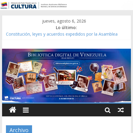
jueves, agosto 6, 2026
Lo último:
Constitución, leyes y acuerdos expedidos por la Asamblea
Constituyente del Estado Lara en 1881.
Una Parálisis [material gráfico]
Modesta Bor Sánchez [material gráfico]
Gaceta Oficial de la República de Venezuela año CXXXIII Mes V,
Caracas 09 de marzo de 2006 N° 38.394
Catálogo temático de obras de Modesta Bor
Archivo