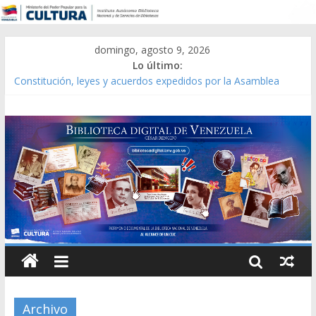
domingo, agosto 9, 2026
Lo último:
Constitución, leyes y acuerdos expedidos por la Asamblea
Constituyente del Estado Lara en 1881.
Una Parálisis [material gráfico]
Modesta Bor Sánchez [material gráfico]
Gaceta Oficial de la República de Venezuela año CXXXIII Mes V,
Caracas 09 de marzo de 2006 N° 38.394
Catálogo temático de obras de Modesta Bor
Archivo