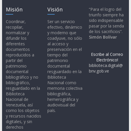
Misión
Visión
“Para el logro del
triunfo siempre ha
sido indispensable
Coordinar,
Ser un servicio
pasar por la senda
recopilar,
efectivo, dinámico
de los sacrificios”.
normalizar y
y moderno que
Simón Bolívar
difundir los
coadyuve, no sólo
diferentes
al acceso y
documentos
preservación en el
Escribe al Correo
reproducidos a
tiempo del
Electrónico!
partir del
patrimonio
biblioteca.digital@
patrimonio
documental
bnv.gob.ve
documental
resguardado en la
bibliográfico y no
Biblioteca
bibliográfico,
Nacional como
resguardado en la
memoria colectiva
Biblioteca
bibliográfica,
Nacional de
hemerográfica y
Venezuela, así
audiovisual del
como los objetos
país.
y recursos nacidos
digitales, y sin
derechos