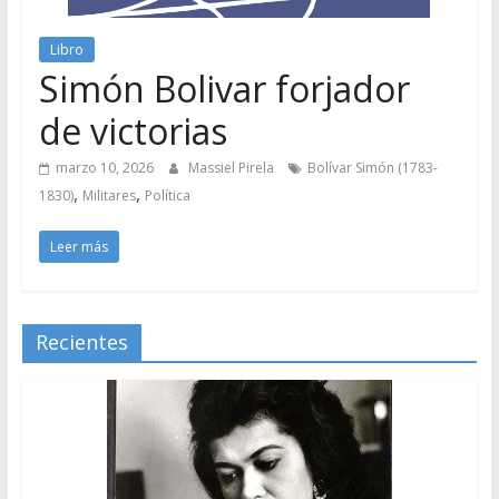
Libro
Simón Bolivar forjador
de victorias
marzo 10, 2026
Massiel Pirela
Bolívar Simón (1783-
,
,
1830)
Militares
Política
Leer más
Recientes