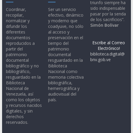
triunfo siempre ha
sido indispensable
Coordinar,
Ser un servicio
pasar por la senda
recopilar,
efectivo, dinámico
de los sacrificios”.
normalizar y
y moderno que
Simón Bolívar
difundir los
coadyuve, no sólo
diferentes
al acceso y
documentos
preservación en el
Escribe al Correo
reproducidos a
tiempo del
Electrónico!
partir del
patrimonio
biblioteca.digital@
patrimonio
documental
bnv.gob.ve
documental
resguardado en la
bibliográfico y no
Biblioteca
bibliográfico,
Nacional como
resguardado en la
memoria colectiva
Biblioteca
bibliográfica,
Nacional de
hemerográfica y
Venezuela, así
audiovisual del
como los objetos
país.
y recursos nacidos
digitales, y sin
derechos
reservados.