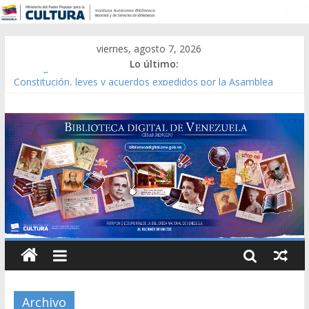
viernes, agosto 7, 2026
Lo último:
Catálogo temático de obras de Modesta Bor
Constitución, leyes y acuerdos expedidos por la Asamblea
Constituyente del Estado Lara en 1881.
Una Parálisis [material gráfico]
Modesta Bor Sánchez [material gráfico]
Gaceta Oficial de la República de Venezuela año CXXXIII Mes V,
Caracas 09 de marzo de 2006 N° 38.394
Archivo