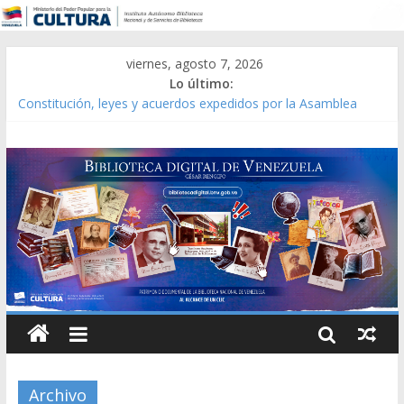
viernes, agosto 7, 2026
Lo último:
Constitución, leyes y acuerdos expedidos por la Asamblea
Constituyente del Estado Lara en 1881.
Una Parálisis [material gráfico]
Modesta Bor Sánchez [material gráfico]
Gaceta Oficial de la República de Venezuela año CXXXIII Mes V,
Caracas 09 de marzo de 2006 N° 38.394
Catálogo temático de obras de Modesta Bor
Archivo