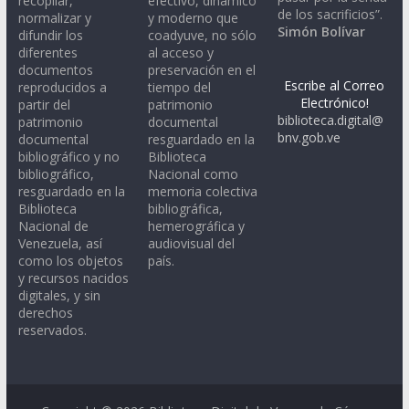
recopilar,
efectivo, dinámico
de los sacrificios”.
normalizar y
y moderno que
Simón Bolívar
difundir los
coadyuve, no sólo
diferentes
al acceso y
documentos
preservación en el
Escribe al Correo
reproducidos a
tiempo del
Electrónico!
partir del
patrimonio
biblioteca.digital@
patrimonio
documental
bnv.gob.ve
documental
resguardado en la
bibliográfico y no
Biblioteca
bibliográfico,
Nacional como
resguardado en la
memoria colectiva
Biblioteca
bibliográfica,
Nacional de
hemerográfica y
Venezuela, así
audiovisual del
como los objetos
país.
y recursos nacidos
digitales, y sin
derechos
reservados.