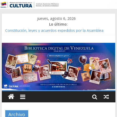
jueves, agosto 6, 2026
Lo último:
Catálogo temático de obras de Modesta Bor
Constitución, leyes y acuerdos expedidos por la Asamblea
Constituyente del Estado Lara en 1881.
Una Parálisis [material gráfico]
Modesta Bor Sánchez [material gráfico]
Gaceta Oficial de la República de Venezuela año CXXXIII Mes V,
Caracas 09 de marzo de 2006 N° 38.394
Archivo