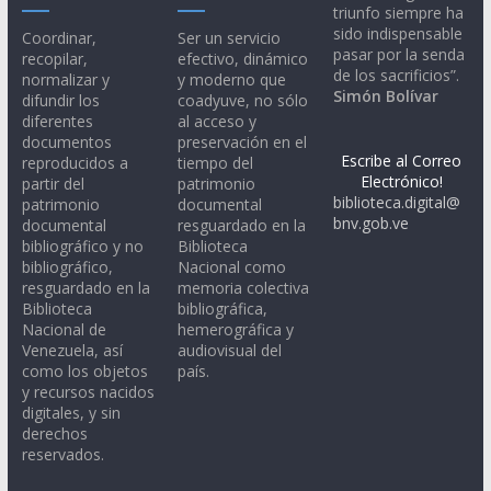
triunfo siempre ha
sido indispensable
Coordinar,
Ser un servicio
pasar por la senda
recopilar,
efectivo, dinámico
de los sacrificios”.
normalizar y
y moderno que
Simón Bolívar
difundir los
coadyuve, no sólo
diferentes
al acceso y
documentos
preservación en el
Escribe al Correo
reproducidos a
tiempo del
Electrónico!
partir del
patrimonio
biblioteca.digital@
patrimonio
documental
bnv.gob.ve
documental
resguardado en la
bibliográfico y no
Biblioteca
bibliográfico,
Nacional como
resguardado en la
memoria colectiva
Biblioteca
bibliográfica,
Nacional de
hemerográfica y
Venezuela, así
audiovisual del
como los objetos
país.
y recursos nacidos
digitales, y sin
derechos
reservados.