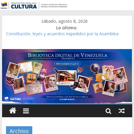
sábado, agosto 8, 2026
Lo último:
Constitución, leyes y acuerdos expedidos por la Asamblea
Constituyente del Estado Lara en 1881.
Una Parálisis [material gráfico]
Modesta Bor Sánchez [material gráfico]
Gaceta Oficial de la República de Venezuela año CXXXIII Mes V,
Caracas 09 de marzo de 2006 N° 38.394
Catálogo temático de obras de Modesta Bor
Archivo