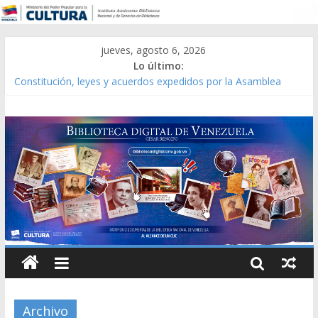
jueves, agosto 6, 2026
Lo último:
Constitución, leyes y acuerdos expedidos por la Asamblea
Constituyente del Estado Lara en 1881.
Una Parálisis [material gráfico]
Modesta Bor Sánchez [material gráfico]
Gaceta Oficial de la República de Venezuela año CXXXIII Mes V,
Caracas 09 de marzo de 2006 N° 38.394
Catálogo temático de obras de Modesta Bor
Archivo