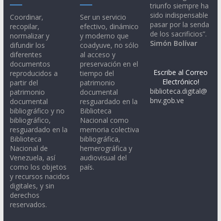
triunfo siempre ha
sido indispensable
Coordinar,
Ser un servicio
pasar por la senda
recopilar,
efectivo, dinámico
de los sacrificios”.
normalizar y
y moderno que
Simón Bolívar
difundir los
coadyuve, no sólo
diferentes
al acceso y
documentos
preservación en el
Escribe al Correo
reproducidos a
tiempo del
Electrónico!
partir del
patrimonio
biblioteca.digital@
patrimonio
documental
bnv.gob.ve
documental
resguardado en la
bibliográfico y no
Biblioteca
bibliográfico,
Nacional como
resguardado en la
memoria colectiva
Biblioteca
bibliográfica,
Nacional de
hemerográfica y
Venezuela, así
audiovisual del
como los objetos
país.
y recursos nacidos
digitales, y sin
derechos
reservados.