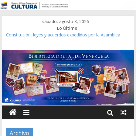
sábado, agosto 8, 2026
Lo último:
Constitución, leyes y acuerdos expedidos por la Asamblea
Constituyente del Estado Lara en 1881.
Una Parálisis [material gráfico]
Modesta Bor Sánchez [material gráfico]
Gaceta Oficial de la República de Venezuela año CXXXIII Mes V,
Caracas 09 de marzo de 2006 N° 38.394
Catálogo temático de obras de Modesta Bor
Archivo