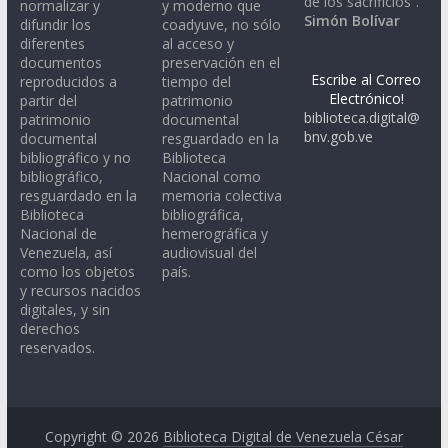
de los sacrificios”.
normalizar y
y moderno que
Simón Bolívar
difundir los
coadyuve, no sólo
diferentes
al acceso y
documentos
preservación en el
Escribe al Correo
reproducidos a
tiempo del
Electrónico!
partir del
patrimonio
biblioteca.digital@
patrimonio
documental
bnv.gob.ve
documental
resguardado en la
bibliográfico y no
Biblioteca
bibliográfico,
Nacional como
resguardado en la
memoria colectiva
Biblioteca
bibliográfica,
Nacional de
hemerográfica y
Venezuela, así
audiovisual del
como los objetos
país.
y recursos nacidos
digitales, y sin
derechos
reservados.
Copyright © 2026
Biblioteca Digital de Venezuela César