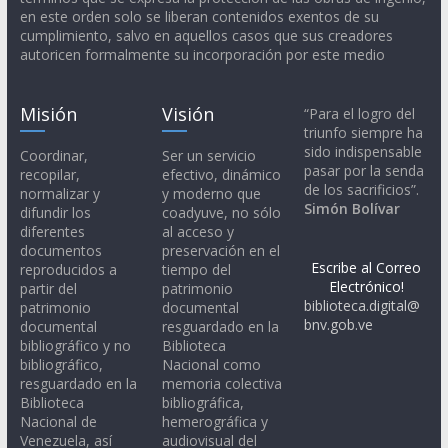
en este orden solo se liberan contenidos exentos de su
cumplimiento, salvo en aquellos casos que sus creadores
autoricen formalmente su incorporación por este medio
Misión
Visión
“Para el logro del
triunfo siempre ha
sido indispensable
Coordinar,
Ser un servicio
pasar por la senda
recopilar,
efectivo, dinámico
de los sacrificios”.
normalizar y
y moderno que
Simón Bolívar
difundir los
coadyuve, no sólo
diferentes
al acceso y
documentos
preservación en el
Escribe al Correo
reproducidos a
tiempo del
Electrónico!
partir del
patrimonio
biblioteca.digital@
patrimonio
documental
bnv.gob.ve
documental
resguardado en la
bibliográfico y no
Biblioteca
bibliográfico,
Nacional como
resguardado en la
memoria colectiva
Biblioteca
bibliográfica,
Nacional de
hemerográfica y
Venezuela, así
audiovisual del