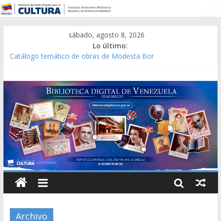
sábado, agosto 8, 2026
Lo último:
Catálogo temático de obras de Modesta Bor
Constitución, leyes y acuerdos expedidos por la Asamblea
Constituyente del Estado Lara en 1881.
Una Parálisis [material gráfico]
Modesta Bor Sánchez [material gráfico]
Gaceta Oficial de la República de Venezuela año CXXXIII Mes V,
Caracas 09 de marzo de 2006 N° 38.394
Archivo