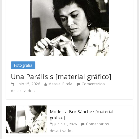
Fotografía
Una Parálisis [material gráfico]
junio 15, 2026
Massiel Pirela
Comentarios
desactivados
Modesta Bor Sánchez [material
gráfico]
Comentarios
junio 15, 2026
desactivados