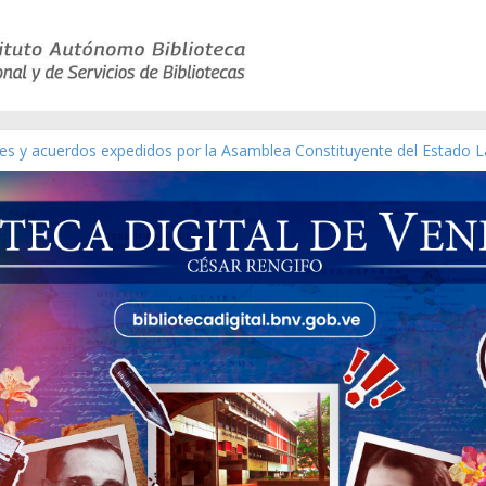
yes y acuerdos expedidos por la Asamblea Constituyente del Estado L
terial gráfico]
chez [material gráfico]
e la República de Venezuela año CXXXIII Mes V, Caracas 09 de marzo
co de obras de Modesta Bor