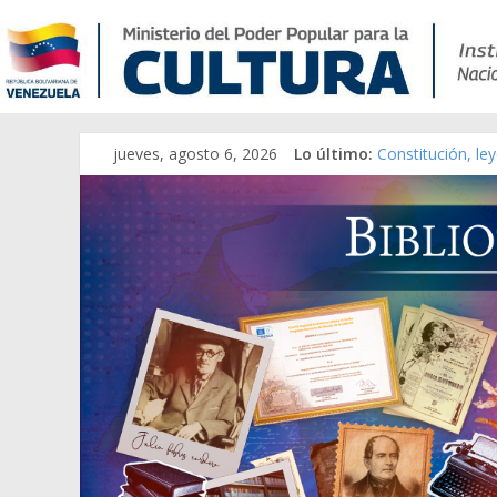
jueves, agosto 6, 2026
Lo último:
Constitución, le
Una Parálisis [ma
Modesta Bor Sán
Gaceta Oficial d
Catálogo temáti