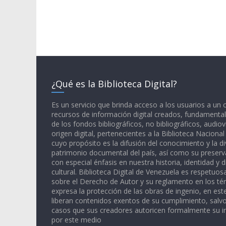
¿Qué es la Biblioteca Digital?
Es un servicio que brinda acceso a los usuarios a un
recursos de información digital creados, fundamental
de los fondos bibliográficos, no bibliográficos, audiov
origen digital, pertenecientes a la Biblioteca Naciona
cuyo propósito es la difusión del conocimiento y la di
patrimonio documental del país, así como su preserva
con especial énfasis en nuestra historia, identidad y d
cultural. Biblioteca Digital de Venezuela es respetuos
sobre el Derecho de Autor y su reglamento en los té
expresa la protección de las obras de ingenio, en est
liberan contenidos exentos de su cumplimiento, salv
casos que sus creadores autoricen formalmente su i
por este medio