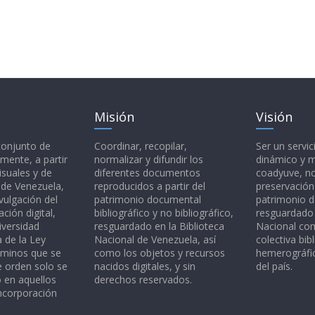
Misión
Visión
 conjunto de
Coordinar, recopilar,
Ser un servic
mente, a partir
normalizar y difundir los
dinámico y 
isuales y de
diferentes documentos
coadyuve, no
l de Venezuela,
reproducidos a partir del
preservación
vulgación del
patrimonio documental
patrimonio 
ción digital,
bibliográfico y no bibliográfico,
resguardado 
iversidad
resguardado en la Biblioteca
Nacional c
a de la Ley
Nacional de Venezuela, así
colectiva bibl
rminos que se
como los objetos y recursos
hemerográfic
e orden solo se
nacidos digitales, y sin
del país.
o en aquellos
derechos reservados.
ncorporación