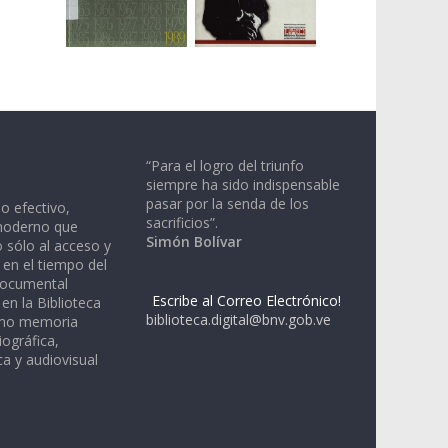
“Para el logro del triunfo
siempre ha sido indispensable
pasar por la senda de los
io efectivo,
sacrificios”.
moderno que
Simón Bolívar
 sólo al acceso y
 en el tiempo del
documental
Escribe al Correo Electrónico!
en la Biblioteca
biblioteca.digital@bnv.gob.ve
omo memoria
iográfica,
a y audiovisual