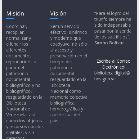
Misión
Visión
“Para el logro del
triunfo siempre ha
sido indispensable
Coordinar,
Ser un servicio
pasar por la senda
recopilar,
efectivo, dinámico
de los sacrificios”.
normalizar y
y moderno que
Simón Bolívar
difundir los
coadyuve, no sólo
diferentes
al acceso y
documentos
preservación en el
Escribe al Correo
reproducidos a
tiempo del
Electrónico!
partir del
patrimonio
biblioteca.digital@
patrimonio
documental
bnv.gob.ve
documental
resguardado en la
bibliográfico y no
Biblioteca
bibliográfico,
Nacional como
resguardado en la
memoria colectiva
Biblioteca
bibliográfica,
Nacional de
hemerográfica y
Venezuela, así
audiovisual del
como los objetos
país.
y recursos nacidos
digitales, y sin
derechos