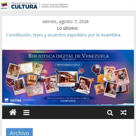
viernes, agosto 7, 2026
Lo último:
Constitución, leyes y acuerdos expedidos por la Asamblea
Constituyente del Estado Lara en 1881.
Una Parálisis [material gráfico]
Modesta Bor Sánchez [material gráfico]
Gaceta Oficial de la República de Venezuela año CXXXIII Mes V,
Caracas 09 de marzo de 2006 N° 38.394
Catálogo temático de obras de Modesta Bor
Archivo