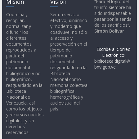
Misión
Visión
“Para el logro del
triunfo siempre ha
sido indispensable
Coordinar,
Ser un servicio
pasar por la senda
recopilar,
efectivo, dinámico
de los sacrificios”.
normalizar y
y moderno que
Simón Bolívar
difundir los
coadyuve, no sólo
diferentes
al acceso y
documentos
preservación en el
Escribe al Correo
reproducidos a
tiempo del
Electrónico!
partir del
patrimonio
biblioteca.digital@
patrimonio
documental
bnv.gob.ve
documental
resguardado en la
bibliográfico y no
Biblioteca
bibliográfico,
Nacional como
resguardado en la
memoria colectiva
Biblioteca
bibliográfica,
Nacional de
hemerográfica y
Venezuela, así
audiovisual del
como los objetos
país.
y recursos nacidos
digitales, y sin
derechos
reservados.