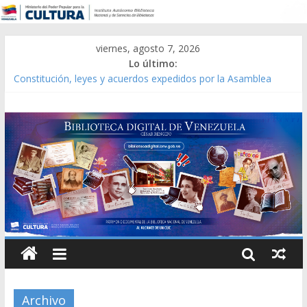
viernes, agosto 7, 2026
Lo último:
Constitución, leyes y acuerdos expedidos por la Asamblea
Constituyente del Estado Lara en 1881.
Una Parálisis [material gráfico]
Modesta Bor Sánchez [material gráfico]
Gaceta Oficial de la República de Venezuela año CXXXIII Mes V,
Caracas 09 de marzo de 2006 N° 38.394
Catálogo temático de obras de Modesta Bor
Archivo