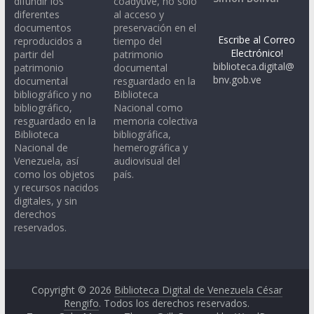
difundir los
coadyuve, no sólo
diferentes
al acceso y
documentos
preservación en el
Escribe al Correo
reproducidos a
tiempo del
Electrónico!
partir del
patrimonio
biblioteca.digital@
patrimonio
documental
bnv.gob.ve
documental
resguardado en la
bibliográfico y no
Biblioteca
bibliográfico,
Nacional como
resguardado en la
memoria colectiva
Biblioteca
bibliográfica,
Nacional de
hemerográfica y
Venezuela, así
audiovisual del
como los objetos
país.
y recursos nacidos
digitales, y sin
derechos
reservados.
Copyright © 2026
Biblioteca Digital de Venezuela César
Rengifo
. Todos los derechos reservados.