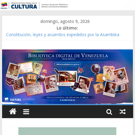
domingo, agosto 9, 2026
Lo último:
Constitución, leyes y acuerdos expedidos por la Asamblea
Constituyente del Estado Lara en 1881.
Una Parálisis [material gráfico]
Modesta Bor Sánchez [material gráfico]
Gaceta Oficial de la República de Venezuela año CXXXIII Mes V,
Caracas 09 de marzo de 2006 N° 38.394
Catálogo temático de obras de Modesta Bor