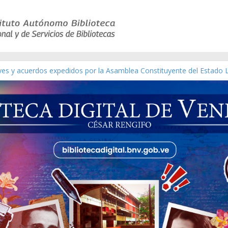
eyes y acuerdos expedidos por la Asamblea Constituyente del Estado 
aterial gráfico]
chez [material gráfico]
de la República de Venezuela año CXXXIII Mes V, Caracas 09 de marzo
ico de obras de Modesta Bor