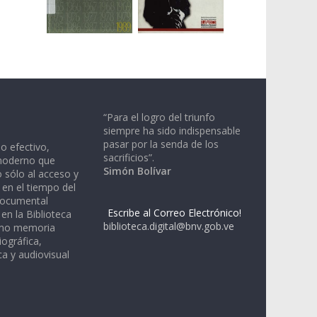
“Para el logro del triunfo
siempre ha sido indispensable
pasar por la senda de los
io efectivo,
sacrificios”.
moderno que
Simón Bolívar
 sólo al acceso y
 en el tiempo del
documental
Escribe al Correo Electrónico!
en la Biblioteca
biblioteca.digital@bnv.gob.ve
omo memoria
iográfica,
a y audiovisual