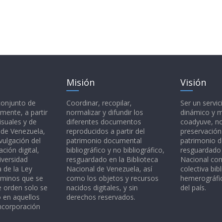
Misión
Visión
 conjunto de
Coordinar, recopilar,
Ser un servic
mente, a partir
normalizar y difundir los
dinámico y 
isuales y de
diferentes documentos
coadyuve, no
l de Venezuela,
reproducidos a partir del
preservación
vulgación del
patrimonio documental
patrimonio 
ción digital,
bibliográfico y no bibliográfico,
resguardado 
iversidad
resguardado en la Biblioteca
Nacional c
a de la Ley
Nacional de Venezuela, así
colectiva bibl
rminos que se
como los objetos y recursos
hemerográfic
e orden solo se
nacidos digitales, y sin
del país.
o en aquellos
derechos reservados.
ncorporación