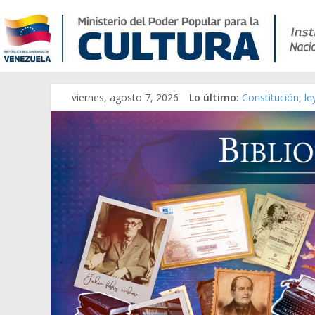
viernes, agosto 7, 2026
Lo último:
Constitución, l
Una Parálisis [m
Modesta Bor Sán
Gaceta Oficial 
Catálogo temát