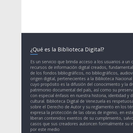
¿Qué es la Biblioteca Digital?
Es un servicio que brinda acceso a los usuarios a un
recursos de información digital creados, fundamental
de los fondos bibliográficos, no bibliográficos, audiov
origen digital, pertenecientes a la Biblioteca Naciona
cuyo propósito es la difusión del conocimiento y la di
patrimonio documental del país, así como su preserva
con especial énfasis en nuestra historia, identidad y d
cultural. Biblioteca Digital de Venezuela es respetuos
sobre el Derecho de Autor y su reglamento en los té
expresa la protección de las obras de ingenio, en est
liberan contenidos exentos de su cumplimiento, salv
casos que sus creadores autoricen formalmente su i
por este medio