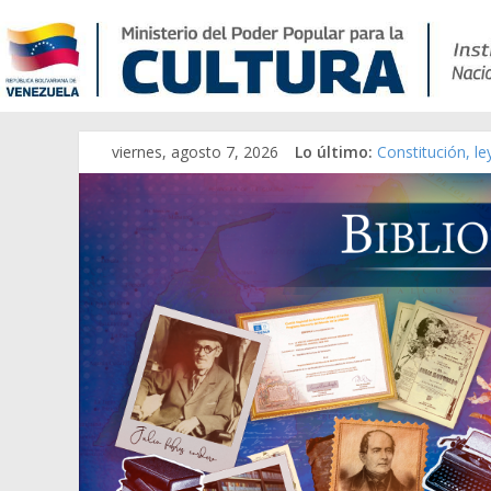
Catálogo temát
viernes, agosto 7, 2026
Lo último:
Constitución, l
Una Parálisis [m
Modesta Bor Sán
Gaceta Oficial 