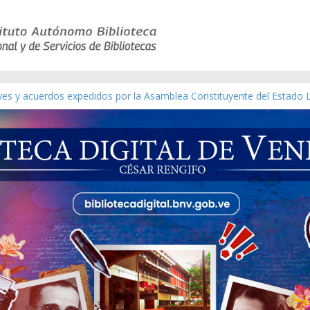
ico de obras de Modesta Bor
eyes y acuerdos expedidos por la Asamblea Constituyente del Estado 
aterial gráfico]
chez [material gráfico]
de la República de Venezuela año CXXXIII Mes V, Caracas 09 de marzo