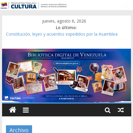
jueves, agosto 6, 2026
Lo último:
Constitución, leyes y acuerdos expedidos por la Asamblea
Constituyente del Estado Lara en 1881.
Una Parálisis [material gráfico]
Modesta Bor Sánchez [material gráfico]
Gaceta Oficial de la República de Venezuela año CXXXIII Mes V,
Caracas 09 de marzo de 2006 N° 38.394
Catálogo temático de obras de Modesta Bor
Archivo