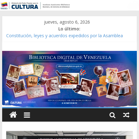
jueves, agosto 6, 2026
Lo último:
Constitución, leyes y acuerdos expedidos por la Asamblea
Constituyente del Estado Lara en 1881.
Una Parálisis [material gráfico]
Modesta Bor Sánchez [material gráfico]
Gaceta Oficial de la República de Venezuela año CXXXIII Mes V,
Caracas 09 de marzo de 2006 N° 38.394
Catálogo temático de obras de Modesta Bor