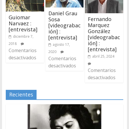
Daniel Grau
Guiomar
Fernando
Sosa
Narvaez :
Marquez
[videograbac
[entrevista]
González
ión] :
[videograbac
[entrevista]
diciembre 7,
ión] :
2018
agosto 17,
[entrevista]
Comentarios
2020
abril 25, 2024
desactivados
Comentarios
desactivados
Comentarios
desactivados
Recientes