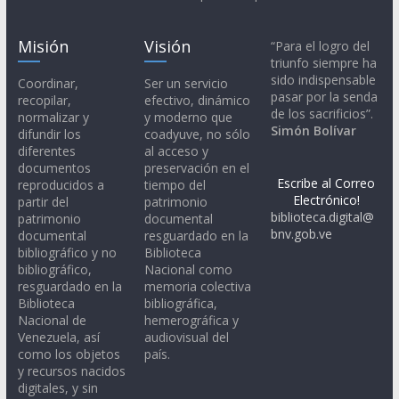
Misión
Visión
“Para el logro del
triunfo siempre ha
sido indispensable
Coordinar,
Ser un servicio
pasar por la senda
recopilar,
efectivo, dinámico
de los sacrificios”.
normalizar y
y moderno que
Simón Bolívar
difundir los
coadyuve, no sólo
diferentes
al acceso y
documentos
preservación en el
Escribe al Correo
reproducidos a
tiempo del
Electrónico!
partir del
patrimonio
biblioteca.digital@
patrimonio
documental
bnv.gob.ve
documental
resguardado en la
bibliográfico y no
Biblioteca
bibliográfico,
Nacional como
resguardado en la
memoria colectiva
Biblioteca
bibliográfica,
Nacional de
hemerográfica y
Venezuela, así
audiovisual del
como los objetos
país.
y recursos nacidos
digitales, y sin