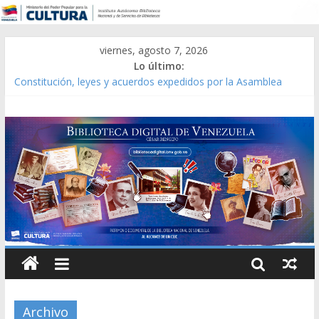
viernes, agosto 7, 2026
Lo último:
Constitución, leyes y acuerdos expedidos por la Asamblea
Constituyente del Estado Lara en 1881.
Una Parálisis [material gráfico]
Modesta Bor Sánchez [material gráfico]
Gaceta Oficial de la República de Venezuela año CXXXIII Mes V,
Caracas 09 de marzo de 2006 N° 38.394
Catálogo temático de obras de Modesta Bor
Archivo