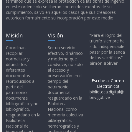
términos que se expresa la protección de las obras de ingenio,
en este orden solo se liberan contenidos exentos de su
cumplimiento, salvo en aquellos casos que sus creadores
autoricen formalmente su incorporación por este medio
Misión
Visión
“Para el logro del
triunfo siempre ha
sido indispensable
Coordinar,
Ser un servicio
pasar por la senda
recopilar,
efectivo, dinámico
de los sacrificios”.
normalizar y
y moderno que
Simón Bolívar
difundir los
coadyuve, no sólo
diferentes
al acceso y
documentos
preservación en el
Escribe al Correo
reproducidos a
tiempo del
Electrónico!
partir del
patrimonio
biblioteca.digital@
patrimonio
documental
bnv.gob.ve
documental
resguardado en la
bibliográfico y no
Biblioteca
bibliográfico,
Nacional como
resguardado en la
memoria colectiva
Biblioteca
bibliográfica,
Nacional de
hemerográfica y
Venezuela, así
audiovisual del