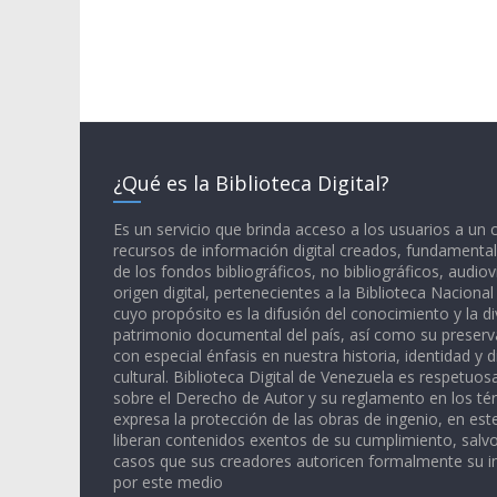
¿Qué es la Biblioteca Digital?
Es un servicio que brinda acceso a los usuarios a un
recursos de información digital creados, fundamental
de los fondos bibliográficos, no bibliográficos, audiov
origen digital, pertenecientes a la Biblioteca Naciona
cuyo propósito es la difusión del conocimiento y la di
patrimonio documental del país, así como su preserva
con especial énfasis en nuestra historia, identidad y d
cultural. Biblioteca Digital de Venezuela es respetuos
sobre el Derecho de Autor y su reglamento en los té
expresa la protección de las obras de ingenio, en est
liberan contenidos exentos de su cumplimiento, salv
casos que sus creadores autoricen formalmente su i
por este medio