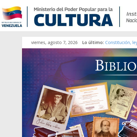
viernes, agosto 7, 2026
Lo último:
Constitución, l
Una Parálisis [m
Modesta Bor Sán
Gaceta Oficial 
Catálogo temát