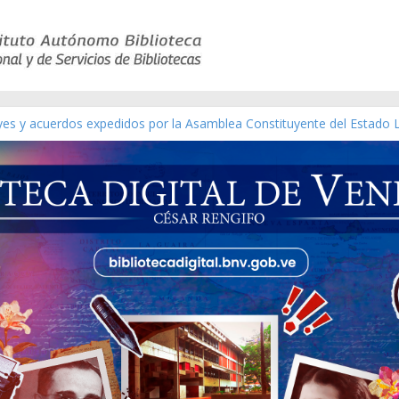
eyes y acuerdos expedidos por la Asamblea Constituyente del Estado 
aterial gráfico]
chez [material gráfico]
de la República de Venezuela año CXXXIII Mes V, Caracas 09 de marzo
ico de obras de Modesta Bor