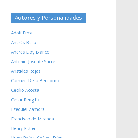
Autores y Personalidades
Adolf Ernst
Andrés Bello
Andrés Eloy Blanco
Antonio José de Sucre
Aristides Rojas
Carmen Delia Bencomo
Cecilio Acosta
César Rengifo
Ezequiel Zamora
Francisco de Miranda
Henry Pittier
Hugo Rafael Chávez Frías