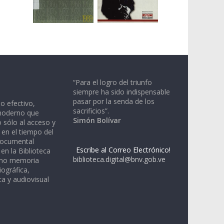
“Para el logro del triunfo
siempre ha sido indispensable
pasar por la senda de los
io efectivo,
sacrificios”.
moderno que
Simón Bolívar
 sólo al acceso y
 en el tiempo del
documental
Escribe al Correo Electrónico!
en la Biblioteca
biblioteca.digital@bnv.gob.ve
omo memoria
iográfica,
a y audiovisual