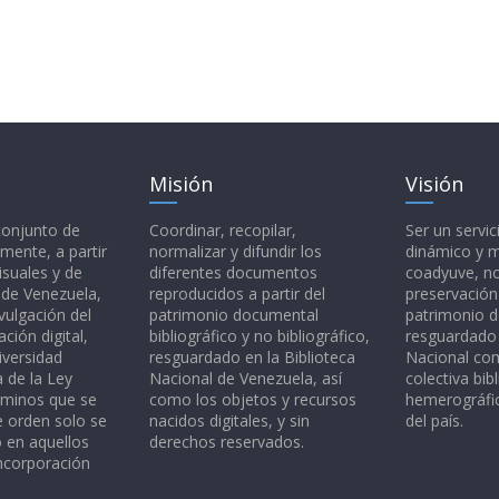
Misión
Visión
 conjunto de
Coordinar, recopilar,
Ser un servic
mente, a partir
normalizar y difundir los
dinámico y 
isuales y de
diferentes documentos
coadyuve, no
l de Venezuela,
reproducidos a partir del
preservación
vulgación del
patrimonio documental
patrimonio 
ción digital,
bibliográfico y no bibliográfico,
resguardado 
iversidad
resguardado en la Biblioteca
Nacional c
a de la Ley
Nacional de Venezuela, así
colectiva bibl
rminos que se
como los objetos y recursos
hemerográfic
e orden solo se
nacidos digitales, y sin
del país.
o en aquellos
derechos reservados.
ncorporación