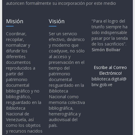
autoricen formalmente su incorporación por este medio
Misión
Visión
“Para el logro del
triunfo siempre ha
sido indispensable
Coordinar,
Ser un servicio
pasar por la senda
recopilar,
efectivo, dinámico
de los sacrificios”.
normalizar y
y moderno que
Simón Bolívar
difundir los
coadyuve, no sólo
diferentes
al acceso y
documentos
preservación en el
Escribe al Correo
reproducidos a
tiempo del
Electrónico!
partir del
patrimonio
biblioteca.digital@
patrimonio
documental
bnv.gob.ve
documental
resguardado en la
bibliográfico y no
Biblioteca
bibliográfico,
Nacional como
resguardado en la
memoria colectiva
Biblioteca
bibliográfica,
Nacional de
hemerográfica y
Venezuela, así
audiovisual del
como los objetos
país.
y recursos nacidos