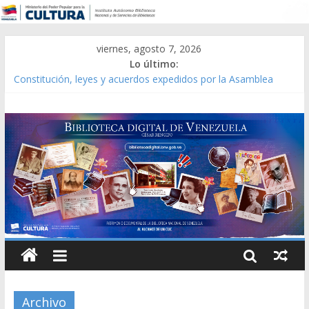
viernes, agosto 7, 2026
Lo último:
Constitución, leyes y acuerdos expedidos por la Asamblea
Constituyente del Estado Lara en 1881.
Una Parálisis [material gráfico]
Modesta Bor Sánchez [material gráfico]
Gaceta Oficial de la República de Venezuela año CXXXIII Mes V,
Caracas 09 de marzo de 2006 N° 38.394
Catálogo temático de obras de Modesta Bor
Archivo