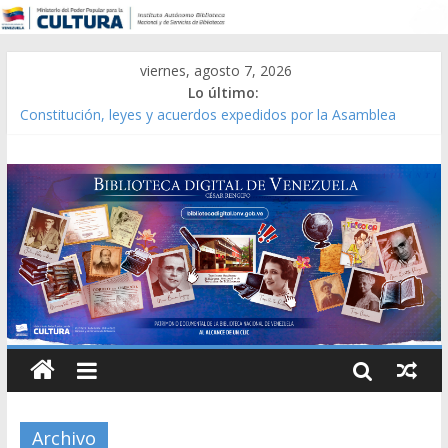
viernes, agosto 7, 2026
Lo último:
Catálogo temático de obras de Modesta Bor
Constitución, leyes y acuerdos expedidos por la Asamblea
Constituyente del Estado Lara en 1881.
Una Parálisis [material gráfico]
Modesta Bor Sánchez [material gráfico]
Gaceta Oficial de la República de Venezuela año CXXXIII Mes V,
Caracas 09 de marzo de 2006 N° 38.394
Archivo