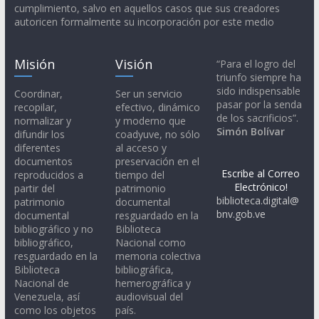
cumplimiento, salvo en aquellos casos que sus creadores
autoricen formalmente su incorporación por este medio
Misión
Visión
“Para el logro del
triunfo siempre ha
sido indispensable
Coordinar,
Ser un servicio
pasar por la senda
recopilar,
efectivo, dinámico
de los sacrificios”.
normalizar y
y moderno que
Simón Bolívar
difundir los
coadyuve, no sólo
diferentes
al acceso y
documentos
preservación en el
Escribe al Correo
reproducidos a
tiempo del
Electrónico!
partir del
patrimonio
biblioteca.digital@
patrimonio
documental
bnv.gob.ve
documental
resguardado en la
bibliográfico y no
Biblioteca
bibliográfico,
Nacional como
resguardado en la
memoria colectiva
Biblioteca
bibliográfica,
Nacional de
hemerográfica y
Venezuela, así
audiovisual del
como los objetos
país.