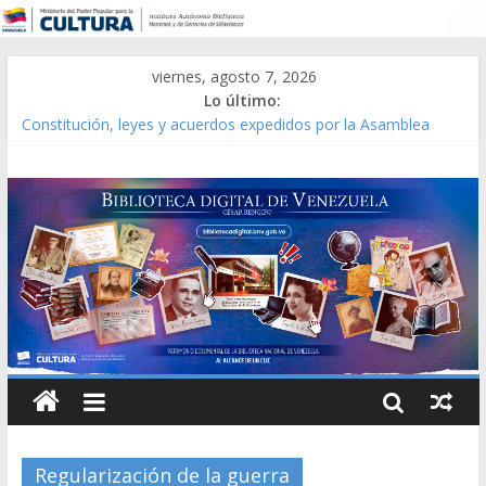
viernes, agosto 7, 2026
Lo último:
Constitución, leyes y acuerdos expedidos por la Asamblea
Constituyente del Estado Lara en 1881.
Una Parálisis [material gráfico]
Modesta Bor Sánchez [material gráfico]
Gaceta Oficial de la República de Venezuela año CXXXIII Mes V,
Caracas 09 de marzo de 2006 N° 38.394
Catálogo temático de obras de Modesta Bor
Regularización de la guerra