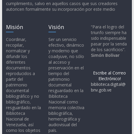
cumplimiento, salvo en aquellos casos que sus creadores
autoricen formalmente su incorporación por este medio
Misión
Visión
“Para el logro del
triunfo siempre ha
sido indispensable
Coordinar,
Ser un servicio
pasar por la senda
recopilar,
efectivo, dinámico
de los sacrificios”.
normalizar y
y moderno que
Simón Bolívar
difundir los
coadyuve, no sólo
diferentes
al acceso y
documentos
preservación en el
Escribe al Correo
reproducidos a
tiempo del
Electrónico!
partir del
patrimonio
biblioteca.digital@
patrimonio
documental
bnv.gob.ve
documental
resguardado en la
bibliográfico y no
Biblioteca
bibliográfico,
Nacional como
resguardado en la
memoria colectiva
Biblioteca
bibliográfica,
Nacional de
hemerográfica y
Venezuela, así
audiovisual del
como los objetos
país.