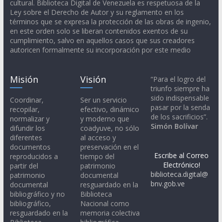
cultural. Biblioteca Digital de Venezuela es respetuosa de la
Ley sobre el Derecho de Autor y su reglamento en los
términos que se expresa la protección de las obras de ingenio,
en este orden solo se liberan contenidos exentos de su
cumplimiento, salvo en aquellos casos que sus creadores
autoricen formalmente su incorporación por este medio
Misión
Visión
“Para el logro del
triunfo siempre ha
sido indispensable
Coordinar,
Ser un servicio
pasar por la senda
recopilar,
efectivo, dinámico
de los sacrificios”.
normalizar y
y moderno que
Simón Bolívar
difundir los
coadyuve, no sólo
diferentes
al acceso y
documentos
preservación en el
Escribe al Correo
reproducidos a
tiempo del
Electrónico!
partir del
patrimonio
biblioteca.digital@
patrimonio
documental
bnv.gob.ve
documental
resguardado en la
bibliográfico y no
Biblioteca
bibliográfico,
Nacional como
resguardado en la
memoria colectiva