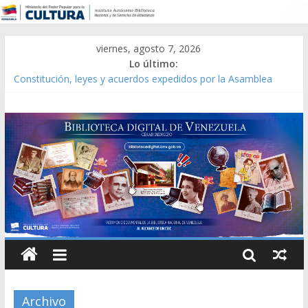
viernes, agosto 7, 2026
Lo último:
Constitución, leyes y acuerdos expedidos por la Asamblea
Constituyente del Estado Lara en 1881.
Una Parálisis [material gráfico]
Modesta Bor Sánchez [material gráfico]
Gaceta Oficial de la República de Venezuela año CXXXIII Mes V,
Caracas 09 de marzo de 2006 N° 38.394
Catálogo temático de obras de Modesta Bor
Archivo