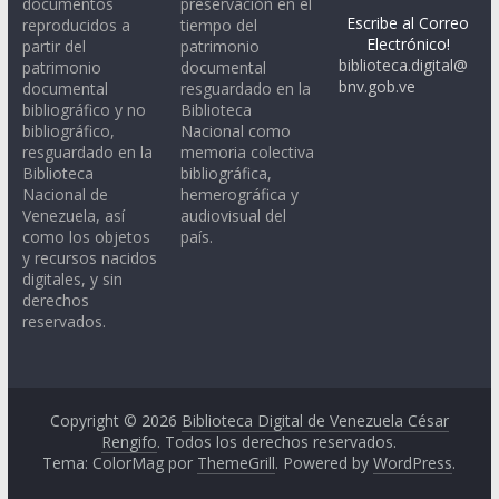
documentos
preservación en el
Escribe al Correo
reproducidos a
tiempo del
Electrónico!
partir del
patrimonio
biblioteca.digital@
patrimonio
documental
bnv.gob.ve
documental
resguardado en la
bibliográfico y no
Biblioteca
bibliográfico,
Nacional como
resguardado en la
memoria colectiva
Biblioteca
bibliográfica,
Nacional de
hemerográfica y
Venezuela, así
audiovisual del
como los objetos
país.
y recursos nacidos
digitales, y sin
derechos
reservados.
Copyright © 2026
Biblioteca Digital de Venezuela César
Rengifo
. Todos los derechos reservados.
Tema: ColorMag por
ThemeGrill
. Powered by
WordPress
.