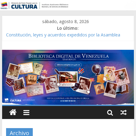
sábado, agosto 8, 2026
Lo último:
Constitución, leyes y acuerdos expedidos por la Asamblea
Constituyente del Estado Lara en 1881.
Una Parálisis [material gráfico]
Modesta Bor Sánchez [material gráfico]
Gaceta Oficial de la República de Venezuela año CXXXIII Mes V,
Caracas 09 de marzo de 2006 N° 38.394
Catálogo temático de obras de Modesta Bor
Archivo