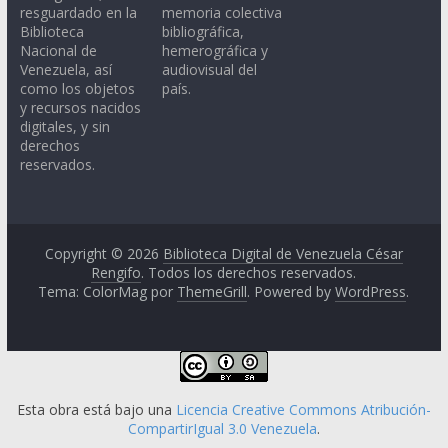
resguardado en la
memoria colectiva
Biblioteca
bibliográfica,
Nacional de
hemerográfica y
Venezuela, así
audiovisual del
como los objetos
país.
y recursos nacidos
digitales, y sin
derechos
reservados.
Copyright © 2026
Biblioteca Digital de Venezuela César
Rengifo
. Todos los derechos reservados.
Tema: ColorMag por
ThemeGrill
. Powered by
WordPress
.
Esta obra está bajo una
Licencia Creative Commons Atribución-
CompartirIgual 3.0 Venezuela
.