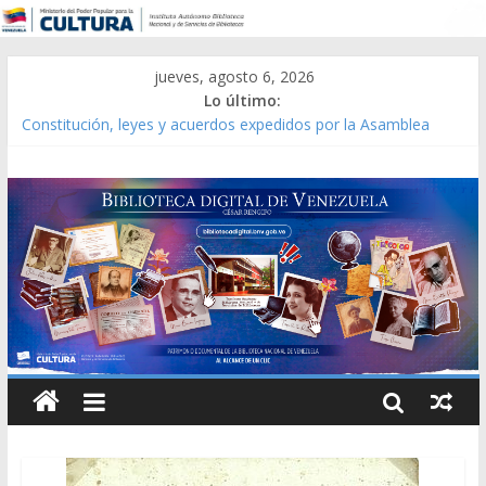
jueves, agosto 6, 2026
Lo último:
Constitución, leyes y acuerdos expedidos por la Asamblea
Constituyente del Estado Lara en 1881.
Una Parálisis [material gráfico]
Modesta Bor Sánchez [material gráfico]
Gaceta Oficial de la República de Venezuela año CXXXIII Mes V,
Caracas 09 de marzo de 2006 N° 38.394
Catálogo temático de obras de Modesta Bor