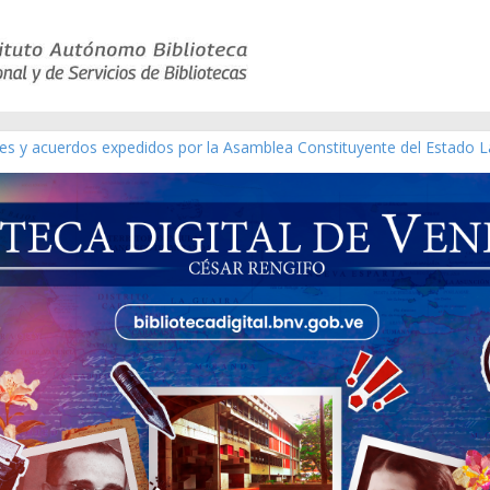
yes y acuerdos expedidos por la Asamblea Constituyente del Estado L
terial gráfico]
chez [material gráfico]
e la República de Venezuela año CXXXIII Mes V, Caracas 09 de marzo
co de obras de Modesta Bor