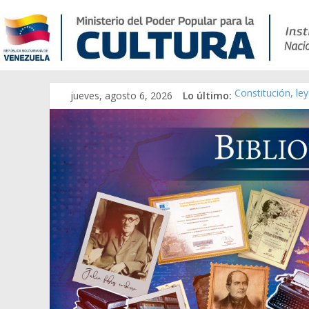
jueves, agosto 6, 2026
Lo último:
Constitución, le
Una Parálisis [ma
Modesta Bor Sán
Gaceta Oficial d
Catálogo temáti