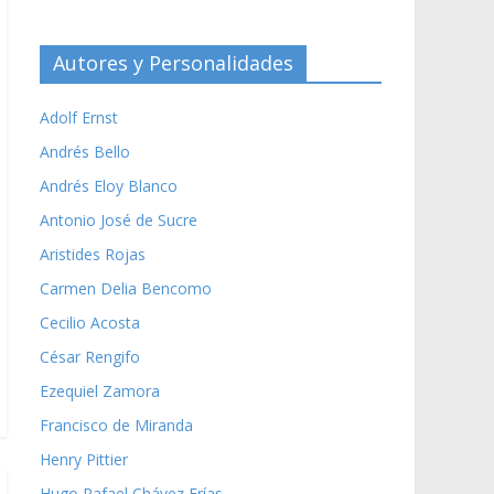
Autores y Personalidades
Adolf Ernst
Andrés Bello
Andrés Eloy Blanco
Antonio José de Sucre
Aristides Rojas
Carmen Delia Bencomo
Cecilio Acosta
César Rengifo
Ezequiel Zamora
Francisco de Miranda
Henry Pittier
Hugo Rafael Chávez Frías