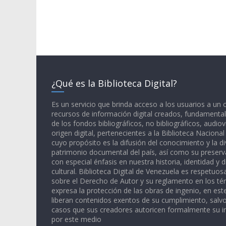
¿Qué es la Biblioteca Digital?
Es un servicio que brinda acceso a los usuarios a un
recursos de información digital creados, fundamental
de los fondos bibliográficos, no bibliográficos, audiov
origen digital, pertenecientes a la Biblioteca Naciona
cuyo propósito es la difusión del conocimiento y la di
patrimonio documental del país, así como su preserva
con especial énfasis en nuestra historia, identidad y d
cultural. Biblioteca Digital de Venezuela es respetuos
sobre el Derecho de Autor y su reglamento en los té
expresa la protección de las obras de ingenio, en est
liberan contenidos exentos de su cumplimiento, salv
casos que sus creadores autoricen formalmente su i
por este medio