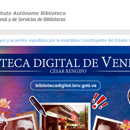
eyes y acuerdos expedidos por la Asamblea Constituyente del Estado 
aterial gráfico]
nchez [material gráfico]
de la República de Venezuela año CXXXIII Mes V, Caracas 09 de marz
ico de obras de Modesta Bor