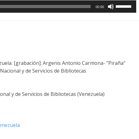
Utiliza
00:00
las
teclas
de
flecha
arriba/aba
para
aumentar
uela. [grabación]: Argenis Antonio Carmona- "Piraña"
o
acional y de Servicios de Bibliotecas
disminuir
el
volumen.
nal y de Servicios de Bibliotecas (Venezuela)
enezuela