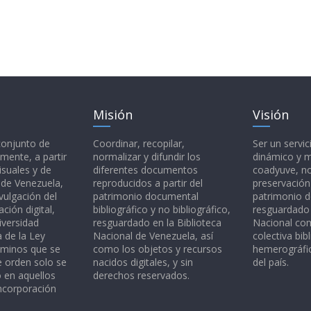
Misión
Visión
 conjunto de
Coordinar, recopilar,
Ser un servic
mente, a partir
normalizar y difundir los
dinámico y 
isuales y de
diferentes documentos
coadyuve, no
l de Venezuela,
reproducidos a partir del
preservación
vulgación del
patrimonio documental
patrimonio 
ción digital,
bibliográfico y no bibliográfico,
resguardado 
iversidad
resguardado en la Biblioteca
Nacional c
a de la Ley
Nacional de Venezuela, así
colectiva bibl
rminos que se
como los objetos y recursos
hemerográfic
e orden solo se
nacidos digitales, y sin
del país.
o en aquellos
derechos reservados.
ncorporación