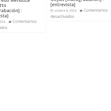
[entrevista]
tto
rabación] :
Comentarios
octubre 8, 2024
ista]
desactivados
Comentarios
2024
ados