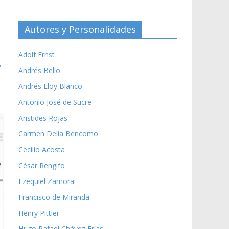
Autores y Personalidades
Adolf Ernst
→
Andrés Bello
Andrés Eloy Blanco
Antonio José de Sucre
Aristides Rojas
Carmen Delia Bencomo
Cecilio Acosta
César Rengifo
Ezequiel Zamora
Francisco de Miranda
Henry Pittier
Hugo Rafael Chávez Frías