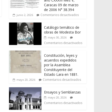
año CXXXIII Mes V,
Caracas 09 de marzo
de 2006 N° 38.394
Comentarios desactivados
junio 2, 2026
Catálogo temático de
obras de Modesta Bor
jo
mayo 30, 2026
Comentarios desactivados
Constitución, leyes y
acuerdos expedidos
por la Asamblea
Constituyente del
Estado Lara en 1881.
Comentarios desactivados
mayo 20, 2026
Ensayos y Semblanzas
mayo 20, 2026
Comentarios desactivados