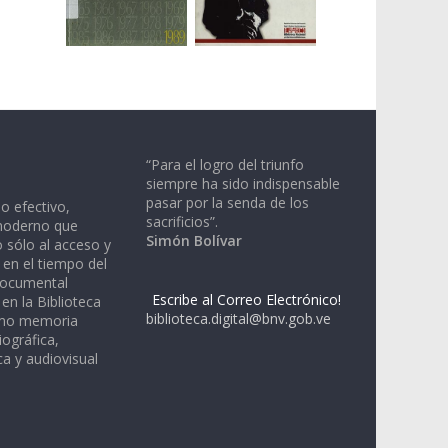
“Para el logro del triunfo
siempre ha sido indispensable
pasar por la senda de los
io efectivo,
sacrificios”.
moderno que
Simón Bolívar
 sólo al acceso y
 en el tiempo del
documental
Escribe al Correo Electrónico!
en la Biblioteca
biblioteca.digital@bnv.gob.ve
omo memoria
iográfica,
a y audiovisual