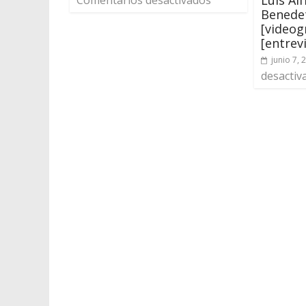
Comentarios desactivados
Benede
[videog
[entrev
junio 7, 
desactiv