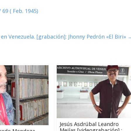
 69 ( Feb. 1945)
en Venezuela. [grabación]: Jhonny Pedrón «El Biri»
Jesús Asdrúbal Leandro
Mejías [videograbación] :
fredo Mendoza