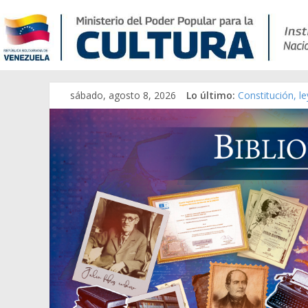
sábado, agosto 8, 2026
Lo último:
Constitución, l
Una Parálisis [m
Modesta Bor Sá
Gaceta Oficial 
Catálogo temát