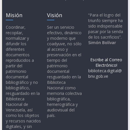
Misión
Visión
“Para el logro del
triunfo siempre ha
sido indispensable
Coordinar,
Ser un servicio
pasar por la senda
recopilar,
efectivo, dinámico
de los sacrificios”.
normalizar y
y moderno que
Simón Bolívar
difundir los
coadyuve, no sólo
diferentes
al acceso y
documentos
preservación en el
Escribe al Correo
reproducidos a
tiempo del
Electrónico!
partir del
patrimonio
biblioteca.digital@
patrimonio
documental
bnv.gob.ve
documental
resguardado en la
bibliográfico y no
Biblioteca
bibliográfico,
Nacional como
resguardado en la
memoria colectiva
Biblioteca
bibliográfica,
Nacional de
hemerográfica y
Venezuela, así
audiovisual del
como los objetos
país.
y recursos nacidos
digitales, y sin