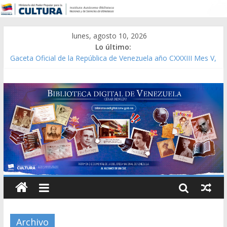
lunes, agosto 10, 2026
Lo último:
Modesta Bor Sánchez [material gráfico]
Gaceta Oficial de la República de Venezuela año CXXXIII Mes V,
Caracas 09 de marzo de 2006 N° 38.394
Catálogo temático de obras de Modesta Bor
Constitución, leyes y acuerdos expedidos por la Asamblea
Constituyente del Estado Lara en 1881.
Una Parálisis [material gráfico]
Archivo