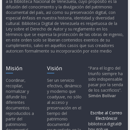
a la Biblioteca Nacional de Venezuela, cuyo propósito es la
difusión del conocimiento y la divulgación del patrimonio
documental del país, así como su preservación digital, con
especial énfasis en nuestra historia, identidad y diversidad
cultural. Biblioteca Digital de Venezuela es respetuosa de la
Ley sobre el Derecho de Autor y su reglamento en los
términos que se expresa la protección de las obras de ingenio,
en este orden solo se liberan contenidos exentos de su
cumplimiento, salvo en aquellos casos que sus creadores
autoricen formalmente su incorporación por este medio
Misión
Visión
“Para el logro del
triunfo siempre ha
sido indispensable
Coordinar,
Ser un servicio
pasar por la senda
recopilar,
efectivo, dinámico
de los sacrificios”.
normalizar y
y moderno que
Simón Bolívar
difundir los
coadyuve, no sólo
diferentes
al acceso y
documentos
preservación en el
Escribe al Correo
reproducidos a
tiempo del
Electrónico!
partir del
patrimonio
biblioteca.digital@
patrimonio
documental
bnv.gob.ve
documental
resguardado en la