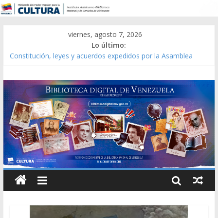
viernes, agosto 7, 2026
Lo último:
Constitución, leyes y acuerdos expedidos por la Asamblea
Constituyente del Estado Lara en 1881.
Una Parálisis [material gráfico]
Modesta Bor Sánchez [material gráfico]
Gaceta Oficial de la República de Venezuela año CXXXIII Mes V,
Caracas 09 de marzo de 2006 N° 38.394
Catálogo temático de obras de Modesta Bor