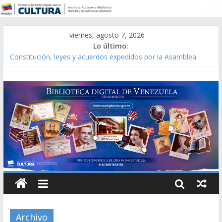
viernes, agosto 7, 2026
Lo último:
Constitución, leyes y acuerdos expedidos por la Asamblea
Constituyente del Estado Lara en 1881.
Una Parálisis [material gráfico]
Modesta Bor Sánchez [material gráfico]
Gaceta Oficial de la República de Venezuela año CXXXIII Mes V,
Caracas 09 de marzo de 2006 N° 38.394
Catálogo temático de obras de Modesta Bor
Archivo