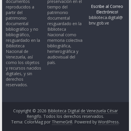
documentos
preservación en el
Escribe al Correo
reproducidos a
tiempo del
Electrónico!
partir del
patrimonio
biblioteca.digital@
patrimonio
documental
bnv.gob.ve
documental
resguardado en la
bibliográfico y no
Biblioteca
bibliográfico,
Nacional como
resguardado en la
memoria colectiva
Biblioteca
bibliográfica,
Nacional de
hemerográfica y
Venezuela, así
audiovisual del
como los objetos
país.
y recursos nacidos
digitales, y sin
derechos
reservados.
Copyright © 2026
Biblioteca Digital de Venezuela César
Rengifo
. Todos los derechos reservados.
Tema: ColorMag por
ThemeGrill
. Powered by
WordPress
.