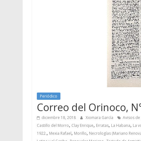
Periódico
Correo del Orinoco, N°
diciembre 18, 2018
Xiomara García
Avisos de 
,
,
,
,
Castillo del Morro
Clay Enrique
Erratas
La Habana
La v
,
,
,
1922.
Mexia Rafael
Morillo
Necrologías (Mariano Renova
,
,