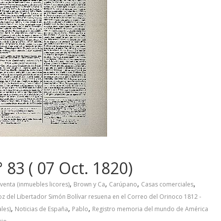
 83 ( 07 Oct. 1820)
,
,
,
,
venta (inmuebles licores)
Brown y Ca
Carúpano
Casas comerciales
oz del Libertador Simón Bolívar resuena en el Correo del Orinoco 1812 -
,
,
,
les)
Noticias de España
Pablo
Registro memoria del mundo de América