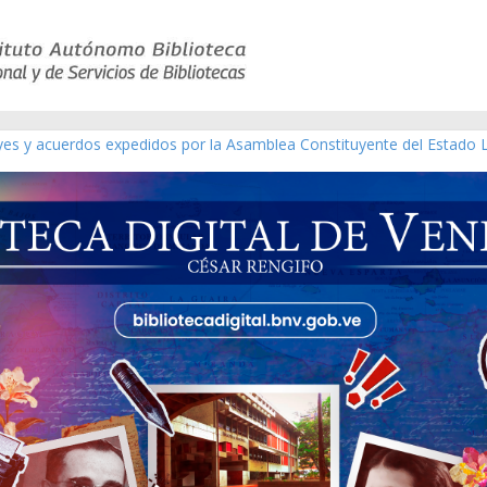
eyes y acuerdos expedidos por la Asamblea Constituyente del Estado 
aterial gráfico]
chez [material gráfico]
de la República de Venezuela año CXXXIII Mes V, Caracas 09 de marzo
ico de obras de Modesta Bor