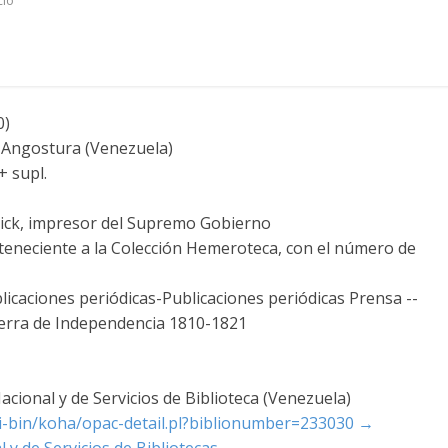
cio
0)
 Angostura (Venezuela)
+ supl.
ick, impresor del Supremo Gobierno
rteneciente a la Colección Hemeroteca, con el número de
icaciones periódicas-Publicaciones periódicas Prensa --
uerra de Independencia 1810-1821
cional y de Servicios de Biblioteca (Venezuela)
cgi-bin/koha/opac-detail.pl?biblionumber=233030
→
 y de Servicios de Bibliotecas