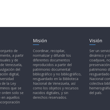
Misión
Visión
 conjunto de
Coordinar, recopilar,
Ser un servic
mente, a partir
normalizar y difundir los
dinámico y 
isuales y de
diferentes documentos
coadyuve, no
l de Venezuela,
reproducidos a partir del
preservación
vulgación del
patrimonio documental
patrimonio 
ción digital,
bibliográfico y no bibliográfico,
resguardado 
iversidad
resguardado en la Biblioteca
Nacional c
a de la Ley
Nacional de Venezuela, así
colectiva bibl
rminos que se
como los objetos y recursos
hemerográfic
e orden solo se
nacidos digitales, y sin
del país.
o en aquellos
derechos reservados.
ncorporación