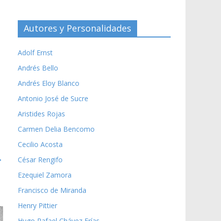
Autores y Personalidades
Adolf Ernst
Andrés Bello
Andrés Eloy Blanco
Antonio José de Sucre
Aristides Rojas
Carmen Delia Bencomo
Cecilio Acosta
→
César Rengifo
Ezequiel Zamora
Francisco de Miranda
Henry Pittier
Hugo Rafael Chávez Frías