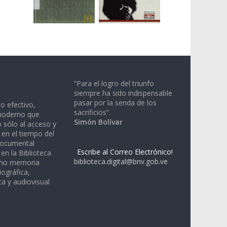
“Para el logro del triunfo
siempre ha sido indispensable
pasar por la senda de los
io efectivo,
sacrificios”.
moderno que
Simón Bolívar
 sólo al acceso y
 en el tiempo del
documental
Escribe al Correo Electrónico!
en la Biblioteca
biblioteca.digital@bnv.gob.ve
omo memoria
iográfica,
a y audiovisual