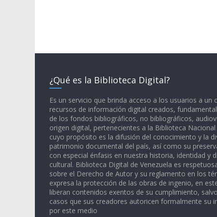
¿Qué es la Biblioteca Digital?
Es un servicio que brinda acceso a los usuarios a un
recursos de información digital creados, fundamental
de los fondos bibliográficos, no bibliográficos, audiov
origen digital, pertenecientes a la Biblioteca Naciona
cuyo propósito es la difusión del conocimiento y la di
patrimonio documental del país, así como su preserva
con especial énfasis en nuestra historia, identidad y d
cultural. Biblioteca Digital de Venezuela es respetuos
sobre el Derecho de Autor y su reglamento en los té
expresa la protección de las obras de ingenio, en est
liberan contenidos exentos de su cumplimiento, salv
casos que sus creadores autoricen formalmente su i
por este medio