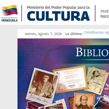
viernes, agosto 7, 2026
Lo último:
Constitución, l
Una Parálisis [m
Modesta Bor Sán
Gaceta Oficial 
Catálogo temát