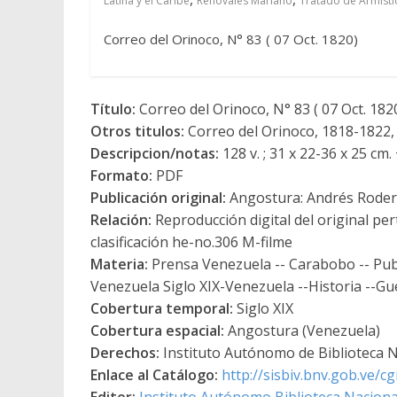
Latina y el Caribe
Renovales Mariano
Tratado de Armisti
Correo del Orinoco, N° 83 ( 07 Oct. 1820)
Título:
Correo del Orinoco, N° 83 ( 07 Oct. 182
Otros titulos:
Correo del Orinoco, 1818-1822,
Descripcion/notas:
128 v. ; 31 x 22-36 x 25 cm. 
Formato:
PDF
Publicación original:
Angostura: Andrés Roder
Relación:
Reproducción digital del original pe
clasificación he-no.306 M-filme
Materia:
Prensa Venezuela -- Carabobo -- Publ
Venezuela Siglo XIX-Venezuela --Historia --G
Cobertura temporal:
Siglo XIX
Cobertura espacial:
Angostura (Venezuela)
Derechos:
Instituto Autónomo de Biblioteca Na
Enlace al Catálogo:
http://sisbiv.bnv.gob.ve/
Editor:
Instituto Autónomo Biblioteca Nacional