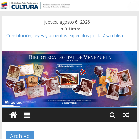
jueves, agosto 6, 2026
Lo último:
Constitución, leyes y acuerdos expedidos por la Asamblea
Constituyente del Estado Lara en 1881.
Una Parálisis [material gráfico]
Modesta Bor Sánchez [material gráfico]
Gaceta Oficial de la República de Venezuela año CXXXIII Mes V,
Caracas 09 de marzo de 2006 N° 38.394
Catálogo temático de obras de Modesta Bor
Archivo