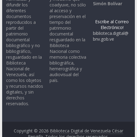
Simón Bolívar
difundir los
coadyuve, no sólo
diferentes
al acceso y
documentos
preservación en el
Escribe al Correo
reproducidos a
tiempo del
Electrónico!
partir del
patrimonio
biblioteca.digital@
patrimonio
documental
bnv.gob.ve
documental
resguardado en la
bibliográfico y no
Biblioteca
bibliográfico,
Nacional como
resguardado en la
memoria colectiva
Biblioteca
bibliográfica,
Nacional de
hemerográfica y
Venezuela, así
audiovisual del
como los objetos
país.
y recursos nacidos
digitales, y sin
derechos
reservados.
Copyright © 2026
Biblioteca Digital de Venezuela César
Rengifo
. Todos los derechos reservados.